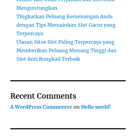
Menguntungkan
Tingkatkan Peluang Kemenangan Anda
dengan Tips Memainkan Slot Gacor yang
Terpercaya
Ulasan Situs Slot Paling Terpercaya yang
Memberikan Peluang Menang Tinggi dan
Slot Anti Rungkad Terbaik
Recent Comments
A WordPress Commenter
on
Hello world!