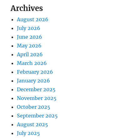
Archives
August 2026
July 2026
June 2026
May 2026
April 2026
March 2026
February 2026
January 2026
December 2025
November 2025
October 2025
September 2025
August 2025
July 2025