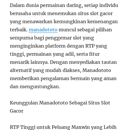
Dalam dunia permainan daring, setiap individu
berusaha untuk menemukan situs slot gacor
yang menawarkan kemungkinan kemenangan
terbaik.
manadototo
muncul sebagai pilihan
sempurna bagi penggemar slot yang
menginginkan platform dengan RTP yang
tinggi, permainan yang adil, serta fitur
menarik lainnya. Dengan menyediakan tautan
alternatif yang mudah diakses, Manadototo
memberikan pengalaman bermain yang aman
dan menguntungkan.
Keunggulan Manadototo Sebagai Situs Slot
Gacor
RTP Tinggi untuk Peluang Maxwin yang Lebih