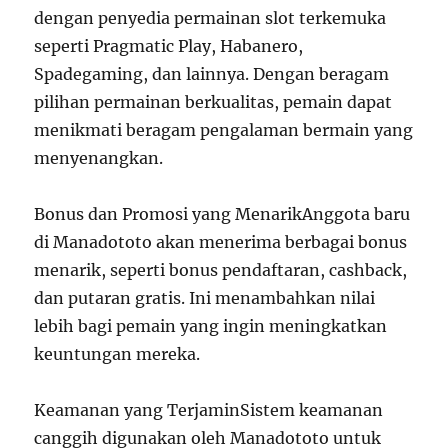
dengan penyedia permainan slot terkemuka
seperti Pragmatic Play, Habanero,
Spadegaming, dan lainnya. Dengan beragam
pilihan permainan berkualitas, pemain dapat
menikmati beragam pengalaman bermain yang
menyenangkan.
Bonus dan Promosi yang MenarikAnggota baru
di Manadototo akan menerima berbagai bonus
menarik, seperti bonus pendaftaran, cashback,
dan putaran gratis. Ini menambahkan nilai
lebih bagi pemain yang ingin meningkatkan
keuntungan mereka.
Keamanan yang TerjaminSistem keamanan
canggih digunakan oleh Manadototo untuk