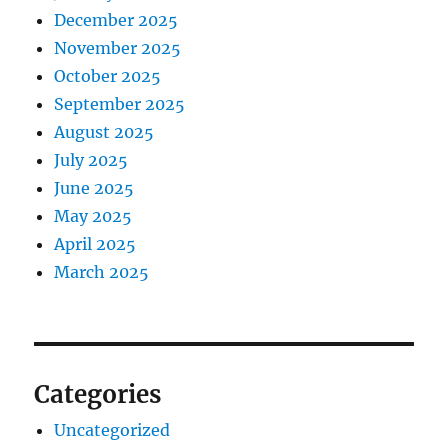
December 2025
November 2025
October 2025
September 2025
August 2025
July 2025
June 2025
May 2025
April 2025
March 2025
Categories
Uncategorized