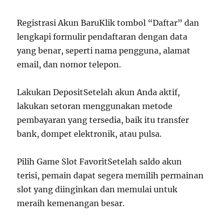
Registrasi Akun BaruKlik tombol “Daftar” dan
lengkapi formulir pendaftaran dengan data
yang benar, seperti nama pengguna, alamat
email, dan nomor telepon.
Lakukan DepositSetelah akun Anda aktif,
lakukan setoran menggunakan metode
pembayaran yang tersedia, baik itu transfer
bank, dompet elektronik, atau pulsa.
Pilih Game Slot FavoritSetelah saldo akun
terisi, pemain dapat segera memilih permainan
slot yang diinginkan dan memulai untuk
meraih kemenangan besar.