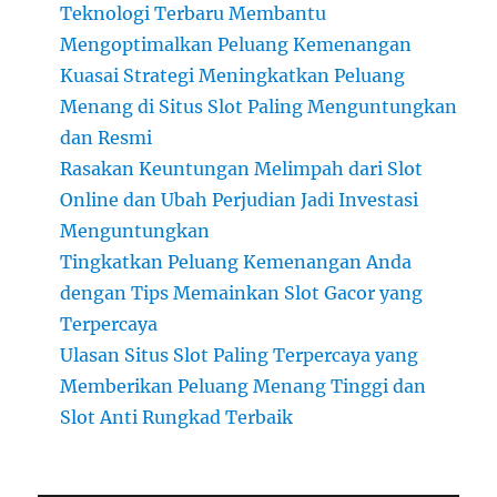
Teknologi Terbaru Membantu
Mengoptimalkan Peluang Kemenangan
Kuasai Strategi Meningkatkan Peluang
Menang di Situs Slot Paling Menguntungkan
dan Resmi
Rasakan Keuntungan Melimpah dari Slot
Online dan Ubah Perjudian Jadi Investasi
Menguntungkan
Tingkatkan Peluang Kemenangan Anda
dengan Tips Memainkan Slot Gacor yang
Terpercaya
Ulasan Situs Slot Paling Terpercaya yang
Memberikan Peluang Menang Tinggi dan
Slot Anti Rungkad Terbaik