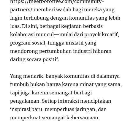
https://meetborofive.com/community-
partners/ memberi wadah bagi mereka yang
ingin terhubung dengan komunitas yang lebih
luas. Di sini, berbagai kegiatan berbasis
kolaborasi muncul—mulai dari proyek kreatif,
program sosial, hingga inisiatif yang
mendorong pertumbuhan industri hiburan
daring secara positif.
Yang menarik, banyak komunitas di dalamnya
tumbuh bukan hanya karena minat yang sama,
tapi juga karena semangat berbagi
pengalaman. Setiap interaksi menciptakan
inspirasi baru, memperluas jaringan, dan
memperkuat semangat kebersamaan.