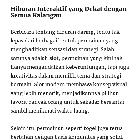
Hiburan Interaktif yang Dekat dengan
Semua Kalangan
Berbicara tentang hiburan daring, tentu tak
lepas dari berbagai bentuk permainan yang
menghadirkan sensasi dan strategi. Salah
satunya adalah
slot
, permainan yang kini tak
hanya mengandalkan keberuntungan, tapi juga
kreativitas dalam memilih tema dan strategi
bermain. Slot modern membawa konsep visual
yang lebih menarik, menjadikannya pilihan
favorit banyak orang untuk sekadar bersantai
sambil menikmati waktu luang.
Selain itu, permainan seperti
togel
juga terus
bertahan dengan basis komunitas yang solid.