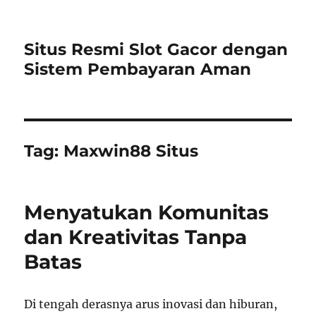
Situs Resmi Slot Gacor dengan
Sistem Pembayaran Aman
Tag:
Maxwin88 Situs
Menyatukan Komunitas
dan Kreativitas Tanpa
Batas
Di tengah derasnya arus inovasi dan hiburan,