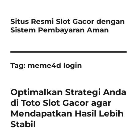
Situs Resmi Slot Gacor dengan
Sistem Pembayaran Aman
Tag:
meme4d login
Optimalkan Strategi Anda
di Toto Slot Gacor agar
Mendapatkan Hasil Lebih
Stabil