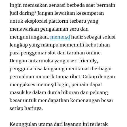
Ingin merasakan sensasi berbeda saat bermain
judi daring? Jangan lewatkan kesempatan
untuk eksplorasi platform terbaru yang
menawarkan pengalaman seru dan
menguntungkan.
meme4d
hadir sebagai solusi
lengkap yang mampu memenuhi kebutuhan
para penggemar slot dan taruhan online.
Dengan antarmuka yang user-friendly,
pengguna bisa langsung menikmati berbagai
permainan menarik tanpa ribet. Cukup dengan
mengakses meme4d login, pemain dapat
masuk ke dalam dunia hiburan dan peluang
besar untuk mendapatkan kemenangan besar
setiap harinya.
Keunggulan utama dari layanan ini terletak