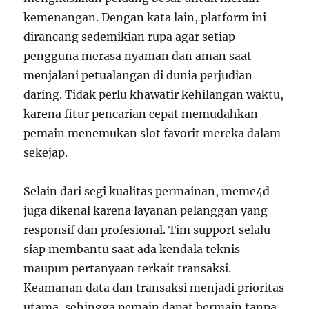
kemenangan. Dengan kata lain, platform ini
dirancang sedemikian rupa agar setiap
pengguna merasa nyaman dan aman saat
menjalani petualangan di dunia perjudian
daring. Tidak perlu khawatir kehilangan waktu,
karena fitur pencarian cepat memudahkan
pemain menemukan slot favorit mereka dalam
sekejap.
Selain dari segi kualitas permainan, meme4d
juga dikenal karena layanan pelanggan yang
responsif dan profesional. Tim support selalu
siap membantu saat ada kendala teknis
maupun pertanyaan terkait transaksi.
Keamanan data dan transaksi menjadi prioritas
utama, sehingga pemain dapat bermain tanpa