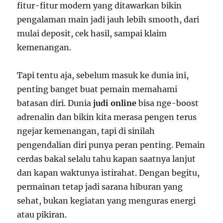
fitur-fitur modern yang ditawarkan bikin
pengalaman main jadi jauh lebih smooth, dari
mulai deposit, cek hasil, sampai klaim
kemenangan.
Tapi tentu aja, sebelum masuk ke dunia ini,
penting banget buat pemain memahami
batasan diri. Dunia
judi online
bisa nge-boost
adrenalin dan bikin kita merasa pengen terus
ngejar kemenangan, tapi di sinilah
pengendalian diri punya peran penting. Pemain
cerdas bakal selalu tahu kapan saatnya lanjut
dan kapan waktunya istirahat. Dengan begitu,
permainan tetap jadi sarana hiburan yang
sehat, bukan kegiatan yang menguras energi
atau pikiran.