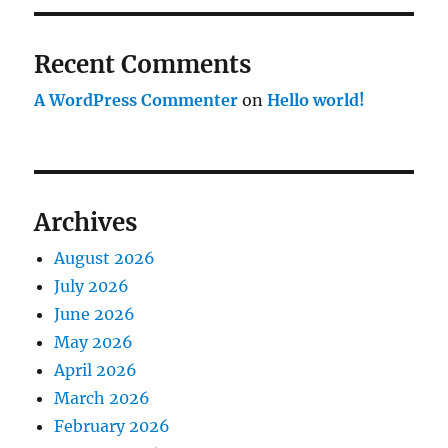
Recent Comments
A WordPress Commenter
on
Hello world!
Archives
August 2026
July 2026
June 2026
May 2026
April 2026
March 2026
February 2026