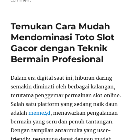
comment
Optimalkan
Strategi
Anda
Temukan Cara Mudah
di
Toto
Mendominasi Toto Slot
Slot
Gacor dengan Teknik
Gacor
agar
Bermain Profesional
Mendapatkan
Hasil
Lebih
Dalam era digital saat ini, hiburan daring
Stabil
semakin diminati oleh berbagai kalangan,
terutama penggemar permainan slot online.
Salah satu platform yang sedang naik daun
adalah
meme4d
, menawarkan pengalaman
bermain yang seru dan penuh tantangan.
Dengan tampilan antarmuka yang user-
friendly, pengguna dapat dengan mudah