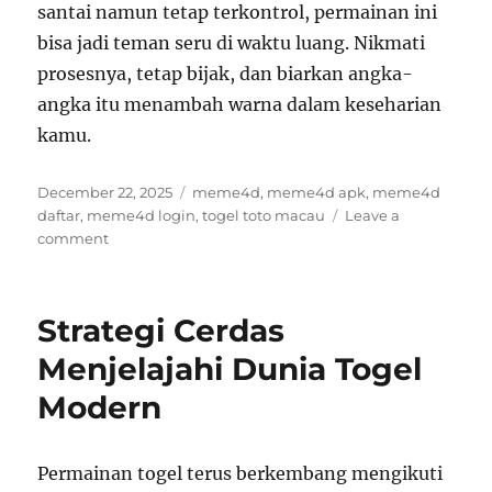
santai namun tetap terkontrol, permainan ini
bisa jadi teman seru di waktu luang. Nikmati
prosesnya, tetap bijak, dan biarkan angka-
angka itu menambah warna dalam keseharian
kamu.
Posted
Tags
December 22, 2025
meme4d
,
meme4d apk
,
meme4d
on
daftar
,
meme4d login
,
togel toto macau
Leave a
on
comment
Serunya
Togel
Online
Strategi Cerdas
Modern:
Hiburan
Menjelajahi Dunia Togel
Angka
Modern
yang
Praktis
dan
Penuh
Permainan togel terus berkembang mengikuti
Tantangan