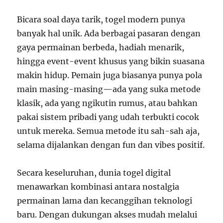
Bicara soal daya tarik, togel modern punya
banyak hal unik. Ada berbagai pasaran dengan
gaya permainan berbeda, hadiah menarik,
hingga event-event khusus yang bikin suasana
makin hidup. Pemain juga biasanya punya pola
main masing-masing—ada yang suka metode
klasik, ada yang ngikutin rumus, atau bahkan
pakai sistem pribadi yang udah terbukti cocok
untuk mereka. Semua metode itu sah-sah aja,
selama dijalankan dengan fun dan vibes positif.
Secara keseluruhan, dunia togel digital
menawarkan kombinasi antara nostalgia
permainan lama dan kecanggihan teknologi
baru. Dengan dukungan akses mudah melalui