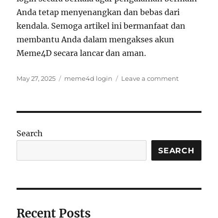
Anda tetap menyenangkan dan bebas dari
kendala. Semoga artikel ini bermanfaat dan
membantu Anda dalam mengakses akun
Meme4D secara lancar dan aman.
Posted
Tags
on
May 27, 2025
meme4d login
Leave a comment
on
Panduan
Lengkap
Login
Meme4D:
Cara
Search
Mudah
dan
SEARCH
Aman
Mengakses
Akun
Anda
Recent Posts