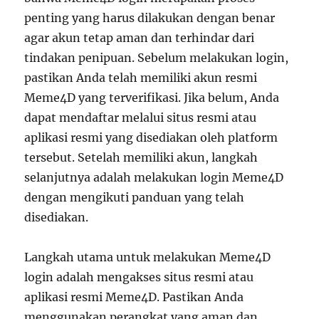
penting yang harus dilakukan dengan benar
agar akun tetap aman dan terhindar dari
tindakan penipuan. Sebelum melakukan login,
pastikan Anda telah memiliki akun resmi
Meme4D yang terverifikasi. Jika belum, Anda
dapat mendaftar melalui situs resmi atau
aplikasi resmi yang disediakan oleh platform
tersebut. Setelah memiliki akun, langkah
selanjutnya adalah melakukan login Meme4D
dengan mengikuti panduan yang telah
disediakan.
Langkah utama untuk melakukan Meme4D
login adalah mengakses situs resmi atau
aplikasi resmi Meme4D. Pastikan Anda
menggunakan perangkat yang aman dan