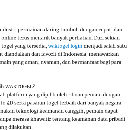
ndustri permainan daring tumbuh dengan cepat, dan
 online terus menarik banyak perhatian. Dari sekian
 togel yang tersedia,
waktogel login
menjadi salah satu
at diandalkan dan favorit di Indonesia, menawarkan
main yang aman, nyaman, dan bermanfaat bagi para
ih WAKTOGEL?
 platform yang dipilih oleh ribuan pemain dengan
to 4D serta pasaran togel terbaik dari banyak negara.
akan teknologi keamanan canggih, pemain dapat
anpa merasa khawatir tentang keamanan data pribadi
ang dilakukan.