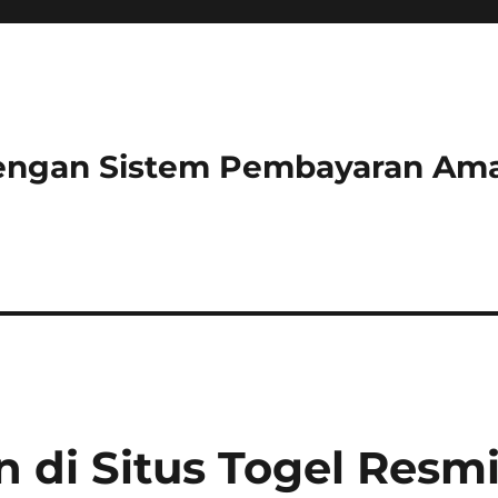
 dengan Sistem Pembayaran Am
 di Situs Togel Resm