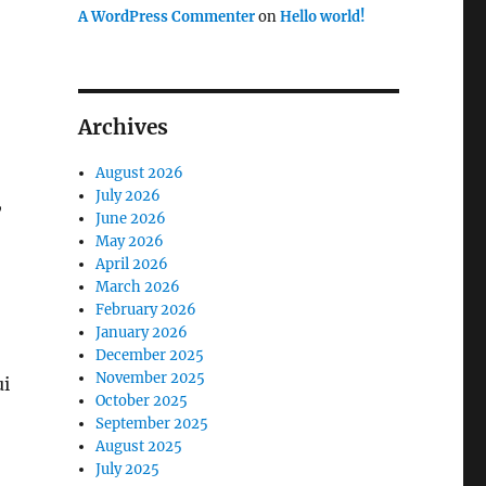
A WordPress Commenter
on
Hello world!
Archives
August 2026
July 2026
,
June 2026
May 2026
April 2026
March 2026
February 2026
January 2026
December 2025
November 2025
ui
October 2025
September 2025
August 2025
July 2025