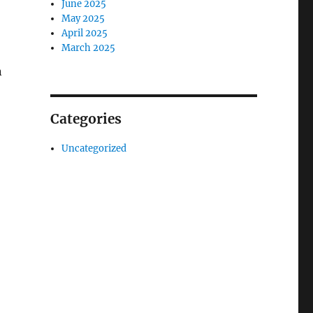
June 2025
May 2025
April 2025
March 2025
n
Categories
Uncategorized