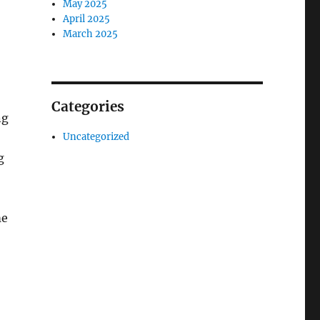
May 2025
April 2025
March 2025
Categories
ng
Uncategorized
g
me