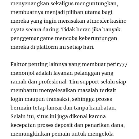
menyenangkan sekaligus menguntungkan,
membuatnya menjadi pilihan utama bagi
mereka yang ingin merasakan atmosfer kasino
nyata secara daring. Tidak heran jika banyak
penggemar game mencoba keberuntungan
mereka di platform ini setiap hari.
Faktor penting lainnya yang membuat petir777
menonjol adalah layanan pelanggan yang
ramah dan profesional. Tim support selalu siap
membantu menyelesaikan masalah terkait
login maupun transaksi, sehingga proses
bermain tetap lancar dan tanpa hambatan.
Selain itu, situs ini juga dikenal karena
kecepatan proses deposit dan penarikan dana,
memungkinkan pemain untuk mengelola