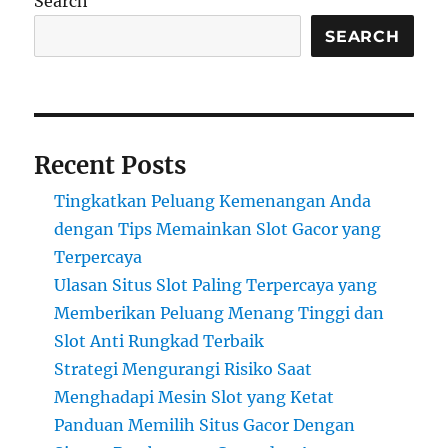
Search
di
Situs
SEARCH
Game
Online
Terpercaya
Recent Posts
Tingkatkan Peluang Kemenangan Anda
dengan Tips Memainkan Slot Gacor yang
Terpercaya
Ulasan Situs Slot Paling Terpercaya yang
Memberikan Peluang Menang Tinggi dan
Slot Anti Rungkad Terbaik
Strategi Mengurangi Risiko Saat
Menghadapi Mesin Slot yang Ketat
Panduan Memilih Situs Gacor Dengan