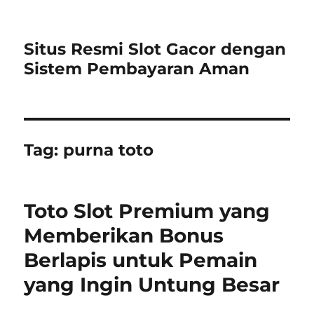
Situs Resmi Slot Gacor dengan
Sistem Pembayaran Aman
Tag:
purna toto
Toto Slot Premium yang
Memberikan Bonus
Berlapis untuk Pemain
yang Ingin Untung Besar