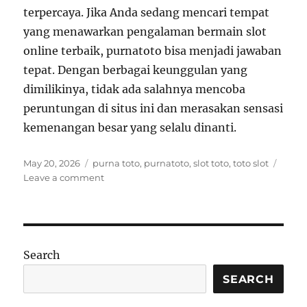
terpercaya. Jika Anda sedang mencari tempat
yang menawarkan pengalaman bermain slot
online terbaik, purnatoto bisa menjadi jawaban
tepat. Dengan berbagai keunggulan yang
dimilikinya, tidak ada salahnya mencoba
peruntungan di situs ini dan merasakan sensasi
kemenangan besar yang selalu dinanti.
Posted
Tags
May 20, 2026
purna toto
,
purnatoto
,
slot toto
,
toto slot
on
on
Leave a comment
Toto
Slot
Premium
yang
Memberikan
Search
Bonus
Berlapis
SEARCH
untuk
Pemain