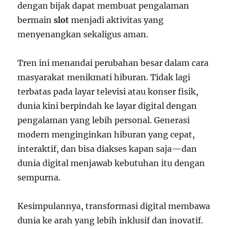
dengan bijak dapat membuat pengalaman
bermain
slot
menjadi aktivitas yang
menyenangkan sekaligus aman.
Tren ini menandai perubahan besar dalam cara
masyarakat menikmati hiburan. Tidak lagi
terbatas pada layar televisi atau konser fisik,
dunia kini berpindah ke layar digital dengan
pengalaman yang lebih personal. Generasi
modern menginginkan hiburan yang cepat,
interaktif, dan bisa diakses kapan saja—dan
dunia digital menjawab kebutuhan itu dengan
sempurna.
Kesimpulannya, transformasi digital membawa
dunia ke arah yang lebih inklusif dan inovatif.