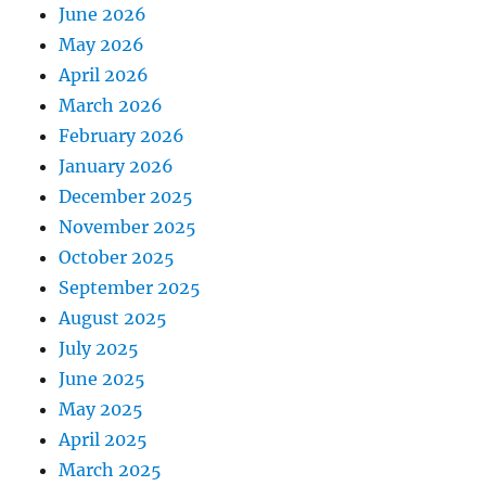
June 2026
May 2026
April 2026
March 2026
February 2026
January 2026
December 2025
November 2025
October 2025
September 2025
August 2025
July 2025
June 2025
May 2025
April 2025
March 2025