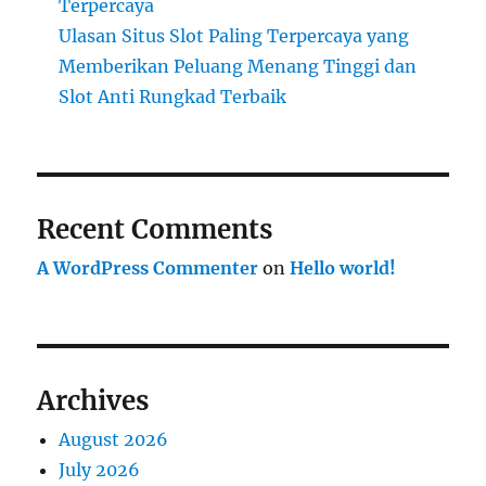
Terpercaya
Ulasan Situs Slot Paling Terpercaya yang
Memberikan Peluang Menang Tinggi dan
Slot Anti Rungkad Terbaik
Recent Comments
A WordPress Commenter
on
Hello world!
Archives
August 2026
July 2026