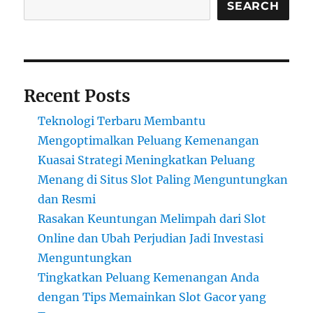
Digital
SEARCH
Modern
Recent Posts
Teknologi Terbaru Membantu
Mengoptimalkan Peluang Kemenangan
Kuasai Strategi Meningkatkan Peluang
Menang di Situs Slot Paling Menguntungkan
dan Resmi
Rasakan Keuntungan Melimpah dari Slot
Online dan Ubah Perjudian Jadi Investasi
Menguntungkan
Tingkatkan Peluang Kemenangan Anda
dengan Tips Memainkan Slot Gacor yang