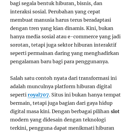
bagi segala bentuk hiburan, bisnis, dan
interaksi sosial. Perubahan yang cepat
membuat manusia harus terus beradaptasi
dengan tren yang kian dinamis. Kini, bukan
hanya media sosial atau e-commerce yang jadi
sorotan, tetapi juga sektor hiburan interaktif
seperti permainan daring yang menghadirkan
pengalaman baru bagi para penggunanya.
Salah satu contoh nyata dari transformasi ini
adalah munculnya platform hiburan digital
seperti
royal707
. Situs ini bukan hanya tempat
bermain, tetapi juga bagian dari gaya hidup
digital masa kini. Dengan berbagai pilihan
slot
modern yang didesain dengan teknologi
terkini, pengguna dapat menikmati hiburan