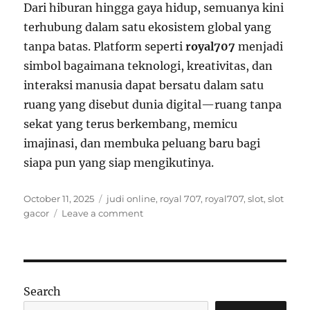
Dari hiburan hingga gaya hidup, semuanya kini
terhubung dalam satu ekosistem global yang
tanpa batas. Platform seperti
royal707
menjadi
simbol bagaimana teknologi, kreativitas, dan
interaksi manusia dapat bersatu dalam satu
ruang yang disebut dunia digital—ruang tanpa
sekat yang terus berkembang, memicu
imajinasi, dan membuka peluang baru bagi
siapa pun yang siap mengikutinya.
Posted
Tags
October 11, 2025
judi online
,
royal 707
,
royal707
,
slot
,
slot
on
on
gacor
Leave a comment
Menyatu
dengan
Arus
Inovasi
di
Search
Dunia