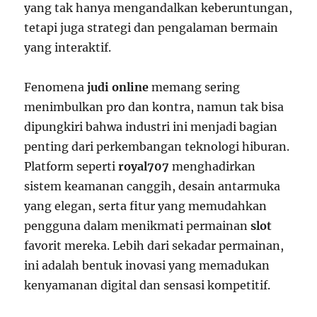
yang tak hanya mengandalkan keberuntungan,
tetapi juga strategi dan pengalaman bermain
yang interaktif.
Fenomena
judi online
memang sering
menimbulkan pro dan kontra, namun tak bisa
dipungkiri bahwa industri ini menjadi bagian
penting dari perkembangan teknologi hiburan.
Platform seperti
royal707
menghadirkan
sistem keamanan canggih, desain antarmuka
yang elegan, serta fitur yang memudahkan
pengguna dalam menikmati permainan
slot
favorit mereka. Lebih dari sekadar permainan,
ini adalah bentuk inovasi yang memadukan
kenyamanan digital dan sensasi kompetitif.