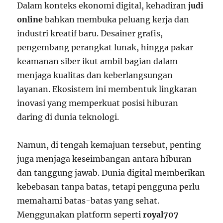
Dalam konteks ekonomi digital, kehadiran
judi
online
bahkan membuka peluang kerja dan
industri kreatif baru. Desainer grafis,
pengembang perangkat lunak, hingga pakar
keamanan siber ikut ambil bagian dalam
menjaga kualitas dan keberlangsungan
layanan. Ekosistem ini membentuk lingkaran
inovasi yang memperkuat posisi hiburan
daring di dunia teknologi.
Namun, di tengah kemajuan tersebut, penting
juga menjaga keseimbangan antara hiburan
dan tanggung jawab. Dunia digital memberikan
kebebasan tanpa batas, tetapi pengguna perlu
memahami batas-batas yang sehat.
Menggunakan platform seperti
royal707