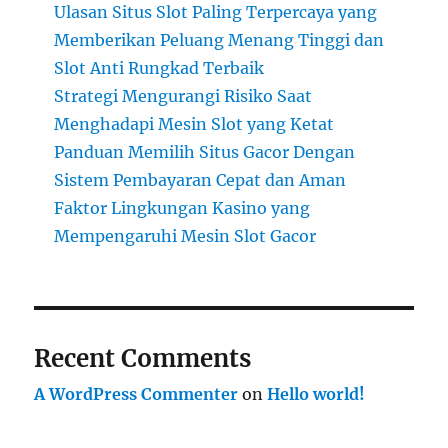
Ulasan Situs Slot Paling Terpercaya yang
Memberikan Peluang Menang Tinggi dan
Slot Anti Rungkad Terbaik
Strategi Mengurangi Risiko Saat
Menghadapi Mesin Slot yang Ketat
Panduan Memilih Situs Gacor Dengan
Sistem Pembayaran Cepat dan Aman
Faktor Lingkungan Kasino yang
Mempengaruhi Mesin Slot Gacor
Recent Comments
A WordPress Commenter
on
Hello world!