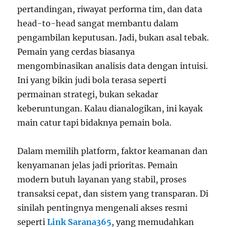
pertandingan, riwayat performa tim, dan data
head-to-head sangat membantu dalam
pengambilan keputusan. Jadi, bukan asal tebak.
Pemain yang cerdas biasanya
mengombinasikan analisis data dengan intuisi.
Ini yang bikin judi bola terasa seperti
permainan strategi, bukan sekadar
keberuntungan. Kalau dianalogikan, ini kayak
main catur tapi bidaknya pemain bola.
Dalam memilih platform, faktor keamanan dan
kenyamanan jelas jadi prioritas. Pemain
modern butuh layanan yang stabil, proses
transaksi cepat, dan sistem yang transparan. Di
sinilah pentingnya mengenali akses resmi
seperti
Link Sarana365
, yang memudahkan