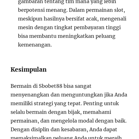
gambaran tentang tim mana yang lebih
berpotensi menang. Dalam permainan slot,
meskipun hasilnya bersifat acak, mengenali
mesin dengan tingkat pembayaran tinggi
bisa membantu meningkatkan peluang
kemenangan.
Kesimpulan
Bermain di Sbobet88 bisa sangat
menyenangkan dan menguntungkan jika Anda
memiliki strategi yang tepat. Penting untuk
selalu bermain dengan bijak, memahami
permainan, dan mengelola modal dengan baik.
Dengan disiplin dan kesabaran, Anda dapat
memaksimalkan peluang Anda untuk meraih