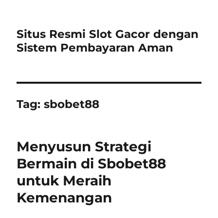
Situs Resmi Slot Gacor dengan
Sistem Pembayaran Aman
Tag:
sbobet88
Menyusun Strategi
Bermain di Sbobet88
untuk Meraih
Kemenangan