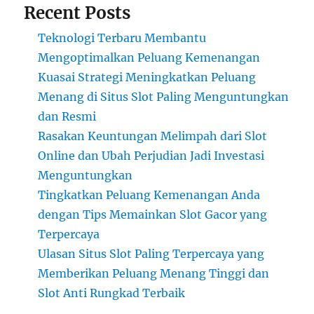
Recent Posts
Teknologi Terbaru Membantu
Mengoptimalkan Peluang Kemenangan
Kuasai Strategi Meningkatkan Peluang
Menang di Situs Slot Paling Menguntungkan
dan Resmi
Rasakan Keuntungan Melimpah dari Slot
Online dan Ubah Perjudian Jadi Investasi
Menguntungkan
Tingkatkan Peluang Kemenangan Anda
dengan Tips Memainkan Slot Gacor yang
Terpercaya
Ulasan Situs Slot Paling Terpercaya yang
Memberikan Peluang Menang Tinggi dan
Slot Anti Rungkad Terbaik