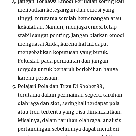
Jangan Terbawa Emosi
Perjudian sering kali
melibatkan ketegangan dan emosi yang
tinggi, terutama setelah kemenangan atau
kekalahan. Namun, menjaga emosi tetap
stabil sangat penting. Jangan biarkan emosi
menguasai Anda, karena hal ini dapat
menyebabkan keputusan yang buruk.
Fokuslah pada permainan dan jangan
tergoda untuk bertaruh berlebihan hanya
karena perasaan.
Pelajari Pola dan Tren
Di Sbobet88,
terutama dalam permainan seperti taruhan
olahraga dan slot, seringkali terdapat pola
atau tren tertentu yang bisa dimanfaatkan.
Misalnya, dalam taruhan olahraga, analisis
pertandingan sebelumnya dapat memberi