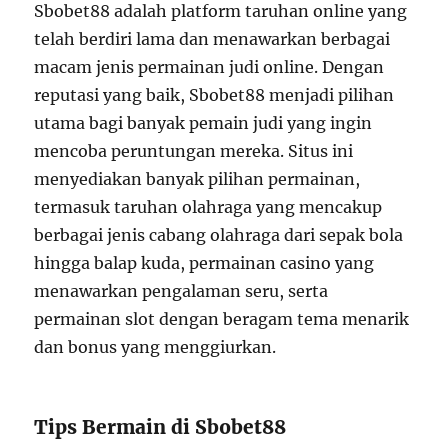
Sbobet88 adalah platform taruhan online yang
telah berdiri lama dan menawarkan berbagai
macam jenis permainan judi online. Dengan
reputasi yang baik, Sbobet88 menjadi pilihan
utama bagi banyak pemain judi yang ingin
mencoba peruntungan mereka. Situs ini
menyediakan banyak pilihan permainan,
termasuk taruhan olahraga yang mencakup
berbagai jenis cabang olahraga dari sepak bola
hingga balap kuda, permainan casino yang
menawarkan pengalaman seru, serta
permainan slot dengan beragam tema menarik
dan bonus yang menggiurkan.
Tips Bermain di Sbobet88