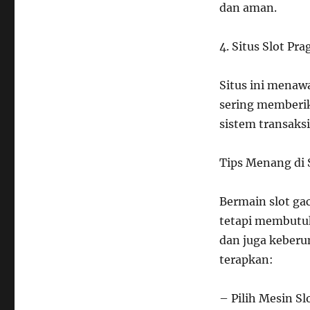
dan aman.
4. Situs Slot Pr
Situs ini menaw
sering memberi
sistem transaksi
Tips Menang di S
Bermain slot g
tetapi membutu
dan juga keberu
terapkan:
– Pilih Mesin S