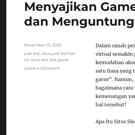
Menyajikan Game
dan Menguntung
Posted
November 10, 2025
Dalam ranah per
on
Tags
judi slot
,
situs judi slot hari
virtual semakin
ini
,
situs slot
,
slot gacor
kemudahan akses
on
Leave a comment
satu frasa yang 
Keberhasilan
gacor”. Namun, a
Situs
Slot
bagaimana cara
Gacor
kemenangan yan
dalam
hal tersebut!
Menyajikan
Gameplay
yang
Apa Itu Situs Sl
Menghibur
dan