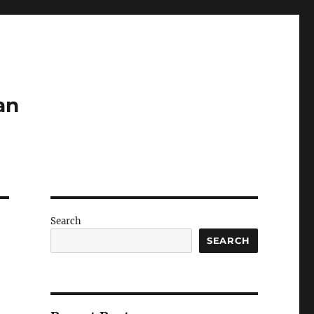
an
Search
SEARCH