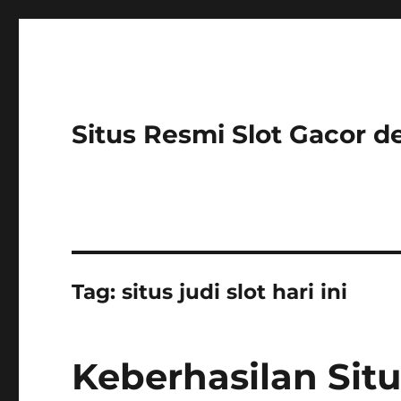
Situs Resmi Slot Gacor
Tag:
situs judi slot hari ini
Keberhasilan Sit