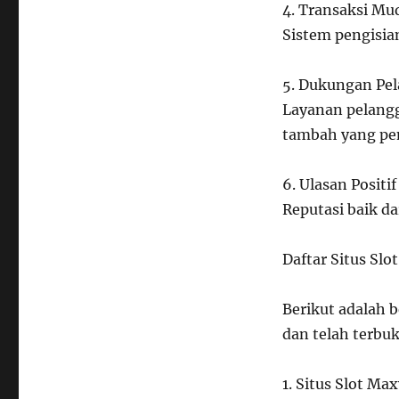
4. Transaksi M
Sistem pengisia
5. Dukungan Pe
Layanan pelangg
tambah yang pe
6. Ulasan Positi
Reputasi baik da
Daftar Situs Sl
Berikut adalah 
dan telah terbu
1. Situs Slot Ma