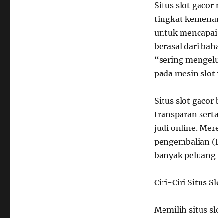
Menguntungkan
Situs slot gacor
tingkat kemenan
untuk mencapai 
berasal dari bah
“sering mengelu
pada mesin slo
Situs slot gaco
transparan sert
judi online. Me
pengembalian (R
banyak peluang
Ciri-Ciri Situs 
Memilih situs sl