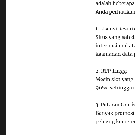
adalah beberapa 
Anda perhatikan
1. Lisensi Resmi
Situs yang sah d
internasional a
keamanan data 
2. RTP Tinggi
Mesin slot yang 
96%, sehingga 
3. Putaran Grat
Banyak promosi,
peluang kemena