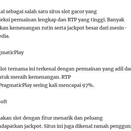
 sebagai salah satu situs slot gacor yang
ksi permainan lengkap dan RTP yang tinggi. Banyak
an kemenangan rutin serta jackpot besar dari mesin-
edia.
agmaticPlay
lot ternama ini terkenal dengan permainan yang adil da
untuk meraih kemenangan. RTP
PragmaticPlay sering kali mencapai 97%.
Soft
akan slot dengan fitur menarik dan peluang
dapatkan jackpot. Situs ini juga dikenal ramah penggun