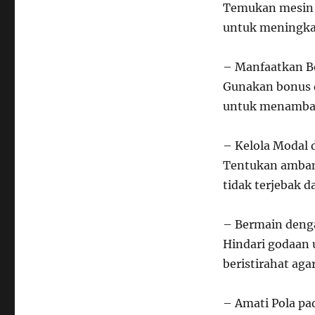
Temukan mesin 
untuk meningka
– Manfaatkan B
Gunakan bonus d
untuk menamba
– Kelola Modal 
Tentukan amban
tidak terjebak d
– Bermain deng
Hindari godaan 
beristirahat aga
– Amati Pola pa