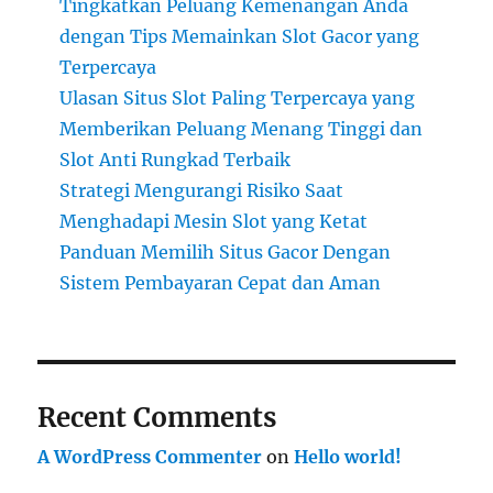
Tingkatkan Peluang Kemenangan Anda
dengan Tips Memainkan Slot Gacor yang
Terpercaya
Ulasan Situs Slot Paling Terpercaya yang
Memberikan Peluang Menang Tinggi dan
Slot Anti Rungkad Terbaik
Strategi Mengurangi Risiko Saat
Menghadapi Mesin Slot yang Ketat
Panduan Memilih Situs Gacor Dengan
Sistem Pembayaran Cepat dan Aman
Recent Comments
A WordPress Commenter
on
Hello world!