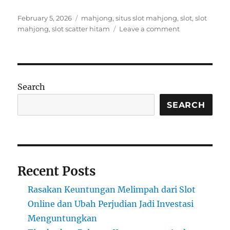
Posted
Tags
February 5, 2026
mahjong
,
situs slot mahjong
,
slot
,
slot
on
on
mahjong
,
slot scatter hitam
Leave a comment
Raih
Hasil
Optimal
Lewat
Disiplin
Search
Main
Slot
SEARCH
Mahjong
Recent Posts
Rasakan Keuntungan Melimpah dari Slot
Online dan Ubah Perjudian Jadi Investasi
Menguntungkan