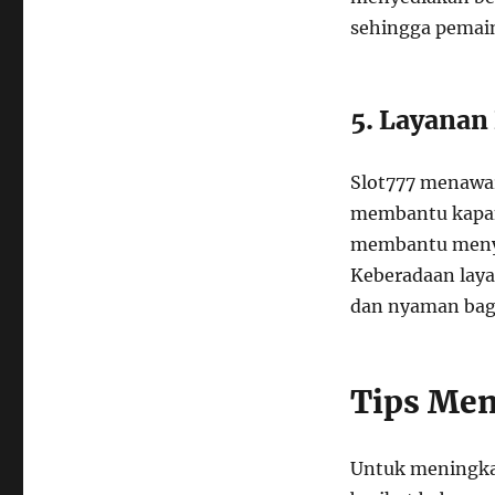
sehingga pemai
5. Layanan
Slot777 menawar
membantu kapan 
membantu menye
Keberadaan laya
dan nyaman bag
Tips Men
Untuk meningka