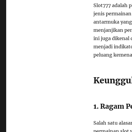
Selalu
Slot777 adalah 
Memenangkan
jenis permainan
antarmuka yang
menjanjikan pen
ini juga dikena
menjadi indikat
peluang kemena
Keunggul
1. Ragam P
Salah satu alas
permainan slot y