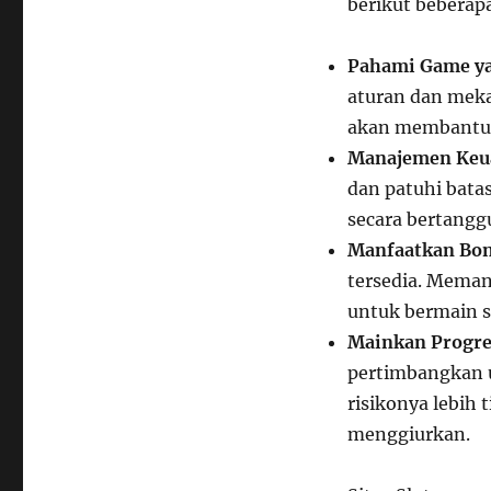
berikut beberapa
Pahami Game y
aturan dan meka
akan membantu 
Manajemen Keu
dan patuhi bata
secara bertangg
Manfaatkan Bo
tersedia. Mema
untuk bermain 
Mainkan Progre
pertimbangkan u
risikonya lebih
menggiurkan.