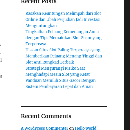
Recent Posts
Rasakan Keuntungan Melimpah dari Slot
Online dan Ubah Perjudian Jadi Investasi
Menguntungkan
Tingkatkan Peluang Kemenangan Anda
dengan Tips Memainkan Slot Gacor yang
n
Terpercaya
Ulasan Situs Slot Paling Terpercaya yang
a
Memberikan Peluang Menang Tinggi dan
l
Slot Anti Rungkad Terbaik
Strategi Mengurangi Risiko Saat
Menghadapi Mesin Slot yang Ketat
an
Panduan Memilih Situs Gacor Dengan
Sistem Pembayaran Cepat dan Aman
Recent Comments
A WordPress Commenter
on
Hello world!