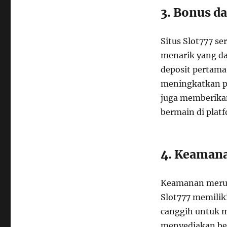
3. Bonus d
Situs Slot777 s
menarik yang da
deposit pertama,
meningkatkan p
juga memberikan
bermain di platf
4. Keaman
Keamanan merupa
Slot777 memilik
canggih untuk me
menyediakan be