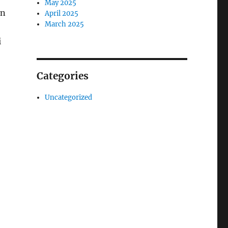
May 2025
an
April 2025
March 2025
i
Categories
Uncategorized