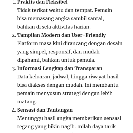
Praktis dan Fleksibel
Tidak terikat waktu dan tempat. Pemain
bisa memasang angka sambil santai,
bahkan di sela aktivitas harian.
Tampilan Modern dan User-Friendly
Platform masa kini dirancang dengan desain
yang simpel, responsif, dan mudah
dipahami, bahkan untuk pemula.
Informasi Lengkap dan Transparan
Data keluaran, jadwal, hingga riwayat hasil
bisa diakses dengan mudah. Ini membantu
pemain menyusun strategi dengan lebih
matang.
Sensasi dan Tantangan
Menunggu hasil angka memberikan sensasi
tegang yang bikin nagih. Inilah daya tarik