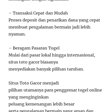
– Transaksi Cepat dan Mudah
Proses deposit dan penarikan dana yang cepat
membuat pengalaman bermain jadi lebih
nyaman.
– Beragam Pasaran Togel
Mulai dari pasar lokal hingga internasional,
situs toto gacor biasanya
menyediakan banyak pilihan taruhan.
Situs Toto Gacor menjadi
pilihan utamanya para penggemar togel online
yang menginginkan
peluang kemenangan lebih besar
serta pengalaman bermain yang aman dan