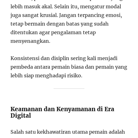
lebih masuk akal. Selain itu, mengatur modal
juga sangat krusial. Jangan terpancing emosi,
tetap bermain dengan batas yang sudah
ditentukan agar pengalaman tetap
menyenangkan.
Konsistensi dan disiplin sering kali menjadi
pembeda antara pemain biasa dan pemain yang
lebih siap menghadapi risiko.
Keamanan dan Kenyamanan di Era
Digital
Salah satu kekhawatiran utama pemain adalah