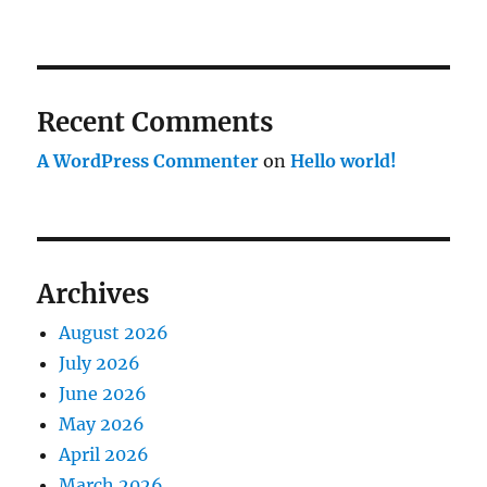
Recent Comments
A WordPress Commenter
on
Hello world!
Archives
August 2026
July 2026
June 2026
May 2026
April 2026
March 2026