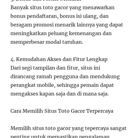
Banyak situs toto gacor yang menawarkan
bonus pendaftaran, bonus isi ulang, dan
beragam promosi menarik lainnya yang dapat
meningkatkan peluang kemenangan dan
memperbesar modal taruhan.
4. Kemudahan Akses dan Fitur Lengkap
Dari segi tampilan dan fitur, situs ini
dirancang ramah pengguna dan mendukung
perangkat mobile, sehingga pemain dapat
mengakses kapan saja dan di mana saja.
Cara Memilih Situs Toto Gacor Terpercaya
Memilih situs toto gacor yang tepercaya sangat
penting untuk memastikan pengalaman