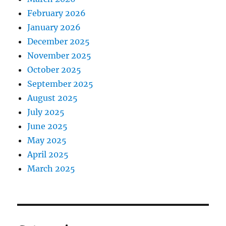
February 2026
January 2026
December 2025
November 2025
October 2025
September 2025
August 2025
July 2025
June 2025
May 2025
April 2025
March 2025