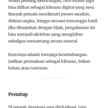
Selain peluang keuntungan, toto online juga
bisa dilihat sebagai hiburan digital yang seru.
Banyak pemain menikmati proses analisis,
diskusi angka, hingga sensasi menunggu hasil.
Jika dimainkan dengan bijak, pengalaman ini
bisa menjadi aktivitas yang menghibur
sekaligus menantang secara mental.
Kuncinya adalah menjaga keseimbangan.
Jadikan permainan sebagai hiburan, bukan
beban atau tuntutan.
Penutup
Di tengah derasnya arus digitalisasi, toto