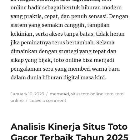
online hadir sebagai bentuk hiburan modern
yang praktis, cepat, dan penuh sensasi. Dengan
sistem yang semakin canggih, tampilan
kekinian, serta akses tanpa batas, tidak heran
jika peminatnya terus bertambah. Selama
dimainkan dengan strategi yang tepat dan
sikap yang bijak, toto online bisa menjadi
pengalaman seru yang memberi warna baru
dalam dunia hiburan digital masa kini.
Posted
Tags
January 10, 2026
meme4d
,
situs toto online
,
toto
,
toto
on
on
online
Leave a comment
Toto
Online
Makin
Analisis Kinerja Situs Toto
Gila!
Peluang
Gacor Terbaik Tahun 2025
Menang