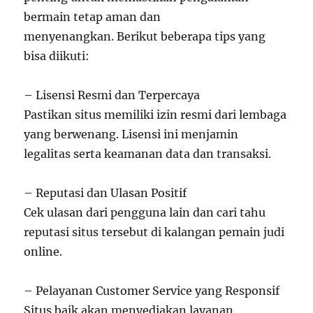
bermain tetap aman dan
menyenangkan. Berikut beberapa tips yang
bisa diikuti:
– Lisensi Resmi dan Terpercaya
Pastikan situs memiliki izin resmi dari lembaga
yang berwenang. Lisensi ini menjamin
legalitas serta keamanan data dan transaksi.
– Reputasi dan Ulasan Positif
Cek ulasan dari pengguna lain dan cari tahu
reputasi situs tersebut di kalangan pemain judi
online.
– Pelayanan Customer Service yang Responsif
Situs baik akan menyediakan layanan