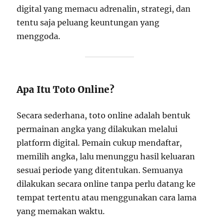
digital yang memacu adrenalin, strategi, dan
tentu saja peluang keuntungan yang
menggoda.
Apa Itu Toto Online?
Secara sederhana, toto online adalah bentuk
permainan angka yang dilakukan melalui
platform digital. Pemain cukup mendaftar,
memilih angka, lalu menunggu hasil keluaran
sesuai periode yang ditentukan. Semuanya
dilakukan secara online tanpa perlu datang ke
tempat tertentu atau menggunakan cara lama
yang memakan waktu.