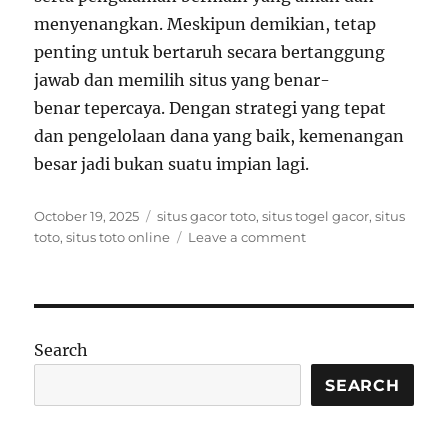
menyenangkan. Meskipun demikian, tetap
penting untuk bertaruh secara bertanggung
jawab dan memilih situs yang benar-
benar tepercaya. Dengan strategi yang tepat
dan pengelolaan dana yang baik, kemenangan
besar jadi bukan suatu impian lagi.
Posted
Tags
October 19, 2025
situs gacor toto
,
situs togel gacor
,
situs
on
on
toto
,
situs toto online
Leave a comment
Analisis
Kinerja
Situs
Toto
Gacor
Search
Terbaik
Tahun
SEARCH
2025