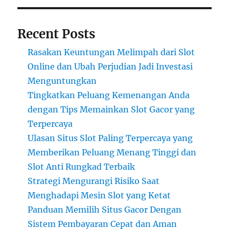
Recent Posts
Rasakan Keuntungan Melimpah dari Slot
Online dan Ubah Perjudian Jadi Investasi
Menguntungkan
Tingkatkan Peluang Kemenangan Anda
dengan Tips Memainkan Slot Gacor yang
Terpercaya
Ulasan Situs Slot Paling Terpercaya yang
Memberikan Peluang Menang Tinggi dan
Slot Anti Rungkad Terbaik
Strategi Mengurangi Risiko Saat
Menghadapi Mesin Slot yang Ketat
Panduan Memilih Situs Gacor Dengan
Sistem Pembayaran Cepat dan Aman