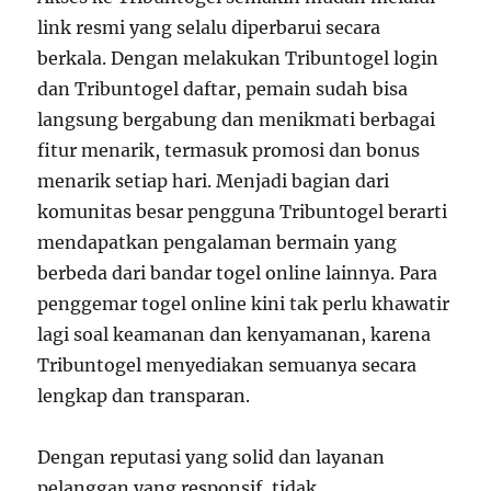
link resmi yang selalu diperbarui secara
berkala. Dengan melakukan Tribuntogel login
dan Tribuntogel daftar, pemain sudah bisa
langsung bergabung dan menikmati berbagai
fitur menarik, termasuk promosi dan bonus
menarik setiap hari. Menjadi bagian dari
komunitas besar pengguna Tribuntogel berarti
mendapatkan pengalaman bermain yang
berbeda dari bandar togel online lainnya. Para
penggemar togel online kini tak perlu khawatir
lagi soal keamanan dan kenyamanan, karena
Tribuntogel menyediakan semuanya secara
lengkap dan transparan.
Dengan reputasi yang solid dan layanan
pelanggan yang responsif, tidak