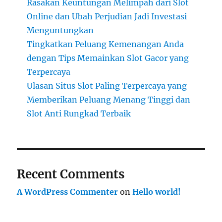
Rasakan Keuntungan Melimpah dari Slot
Online dan Ubah Perjudian Jadi Investasi
Menguntungkan
Tingkatkan Peluang Kemenangan Anda
dengan Tips Memainkan Slot Gacor yang
Terpercaya
Ulasan Situs Slot Paling Terpercaya yang
Memberikan Peluang Menang Tinggi dan
Slot Anti Rungkad Terbaik
Recent Comments
A WordPress Commenter
on
Hello world!