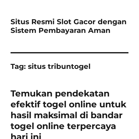
Situs Resmi Slot Gacor dengan
Sistem Pembayaran Aman
Tag:
situs tribuntogel
Temukan pendekatan
efektif togel online untuk
hasil maksimal di bandar
togel online terpercaya
hari ini