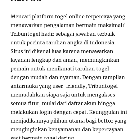
Mencari platform togel online terpercaya yang
menawarkan pengalaman bermain maksimal?
Tribuntogel hadir sebagai jawaban terbaik
untuk pecinta taruhan angka di Indonesia.
Situs ini dikenal luas karena menawarkan
layanan lengkap dan aman, memungkinkan
pemain untuk menikmati taruhan togel
dengan mudah dan nyaman. Dengan tampilan
antarmuka yang user-friendly, Tribuntogel
memudahkan siapa saja untuk mengakses
semua fitur, mulai dari daftar akun hingga
melakukan login dengan cepat. Keunggulan ini
menjadikannya pilihan utama bagi bettor yang
menginginkan kenyamanan dan kepercayaan
saat bermain togel daring.