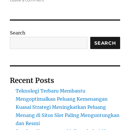
Leave a comment
Temukan
pendekatan
efektif
togel
online
Search
untuk
hasil
SEARCH
maksimal
di
bandar
togel
online
Recent Posts
terpercaya
hari
Teknologi Terbaru Membantu
ini
Mengoptimalkan Peluang Kemenangan
Kuasai Strategi Meningkatkan Peluang
Menang di Situs Slot Paling Menguntungkan
dan Resmi