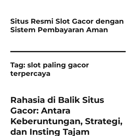
Situs Resmi Slot Gacor dengan
Sistem Pembayaran Aman
Tag:
slot paling gacor
terpercaya
Rahasia di Balik Situs
Gacor: Antara
Keberuntungan, Strategi,
dan Insting Tajam