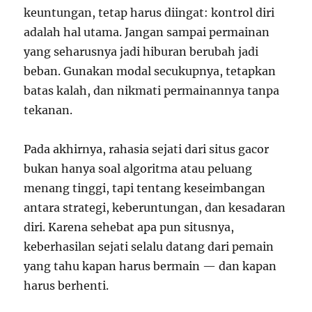
keuntungan, tetap harus diingat: kontrol diri
adalah hal utama. Jangan sampai permainan
yang seharusnya jadi hiburan berubah jadi
beban. Gunakan modal secukupnya, tetapkan
batas kalah, dan nikmati permainannya tanpa
tekanan.
Pada akhirnya, rahasia sejati dari situs gacor
bukan hanya soal algoritma atau peluang
menang tinggi, tapi tentang keseimbangan
antara strategi, keberuntungan, dan kesadaran
diri. Karena sehebat apa pun situsnya,
keberhasilan sejati selalu datang dari pemain
yang tahu kapan harus bermain — dan kapan
harus berhenti.