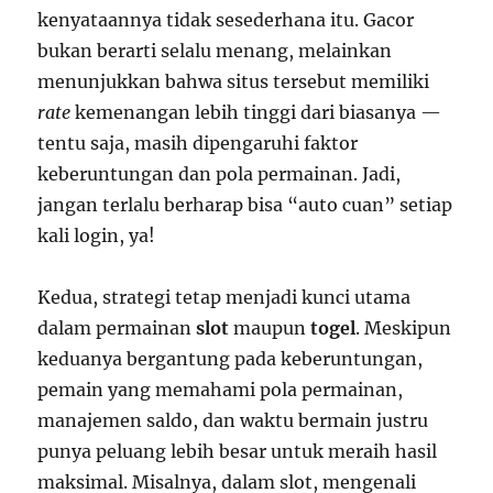
kenyataannya tidak sesederhana itu. Gacor
bukan berarti selalu menang, melainkan
menunjukkan bahwa situs tersebut memiliki
rate
kemenangan lebih tinggi dari biasanya —
tentu saja, masih dipengaruhi faktor
keberuntungan dan pola permainan. Jadi,
jangan terlalu berharap bisa “auto cuan” setiap
kali login, ya!
Kedua, strategi tetap menjadi kunci utama
dalam permainan
slot
maupun
togel
. Meskipun
keduanya bergantung pada keberuntungan,
pemain yang memahami pola permainan,
manajemen saldo, dan waktu bermain justru
punya peluang lebih besar untuk meraih hasil
maksimal. Misalnya, dalam slot, mengenali