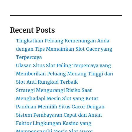
dan
Insting
Tajam
Recent Posts
Tingkatkan Peluang Kemenangan Anda
dengan Tips Memainkan Slot Gacor yang
Terpercaya
Ulasan Situs Slot Paling Terpercaya yang
Memberikan Peluang Menang Tinggi dan
Slot Anti Rungkad Terbaik
Strategi Mengurangi Risiko Saat
Menghadapi Mesin Slot yang Ketat
Panduan Memilih Situs Gacor Dengan
Sistem Pembayaran Cepat dan Aman
Faktor Lingkungan Kasino yang
Mempengaruhi Mesin Slot Gacor