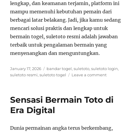
lengkap, dan keamanan terjamin, platform ini
mampu memenuhi kebutuhan pemain dari
berbagai latar belakang. Jadi, jika kamu sedang
mencari solusi praktis dan lengkap untuk
bermain togel, suletoto resmi adalah jawaban
terbaik untuk pengalaman bermain yang
menyenangkan dan menguntungkan.
Posted
Tags
January 17, 2026
bandar togel
,
suletoto
,
suletoto login
,
on
on
suletoto resmi
,
suletoto togel
Leave a comment
Bandar
Togel
Online
Sensasi Bermain Toto di
Paling
Recommend
Era Digital
dan
Aman
Dunia permainan angka terus berkembang,