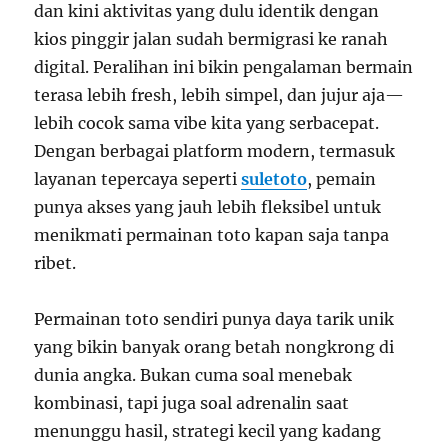
dan kini aktivitas yang dulu identik dengan
kios pinggir jalan sudah bermigrasi ke ranah
digital. Peralihan ini bikin pengalaman bermain
terasa lebih fresh, lebih simpel, dan jujur aja—
lebih cocok sama vibe kita yang serbacepat.
Dengan berbagai platform modern, termasuk
layanan tepercaya seperti
suletoto
, pemain
punya akses yang jauh lebih fleksibel untuk
menikmati permainan toto kapan saja tanpa
ribet.
Permainan toto sendiri punya daya tarik unik
yang bikin banyak orang betah nongkrong di
dunia angka. Bukan cuma soal menebak
kombinasi, tapi juga soal adrenalin saat
menunggu hasil, strategi kecil yang kadang