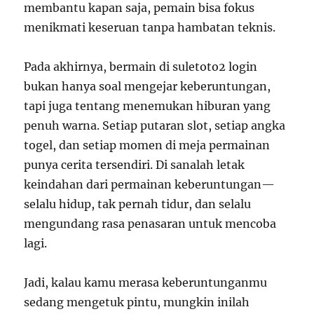
membantu kapan saja, pemain bisa fokus
menikmati keseruan tanpa hambatan teknis.
Pada akhirnya, bermain di suletoto2 login
bukan hanya soal mengejar keberuntungan,
tapi juga tentang menemukan hiburan yang
penuh warna. Setiap putaran slot, setiap angka
togel, dan setiap momen di meja permainan
punya cerita tersendiri. Di sanalah letak
keindahan dari permainan keberuntungan—
selalu hidup, tak pernah tidur, dan selalu
mengundang rasa penasaran untuk mencoba
lagi.
Jadi, kalau kamu merasa keberuntunganmu
sedang mengetuk pintu, mungkin inilah