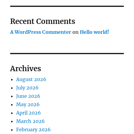
Recent Comments
A WordPress Commenter
on
Hello world!
Archives
August 2026
July 2026
June 2026
May 2026
April 2026
March 2026
February 2026