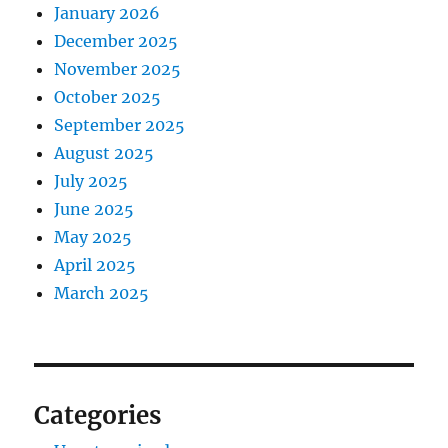
January 2026
December 2025
November 2025
October 2025
September 2025
August 2025
July 2025
June 2025
May 2025
April 2025
March 2025
Categories