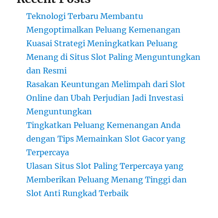
Teknologi Terbaru Membantu
Mengoptimalkan Peluang Kemenangan
Kuasai Strategi Meningkatkan Peluang
Menang di Situs Slot Paling Menguntungkan
dan Resmi
Rasakan Keuntungan Melimpah dari Slot
Online dan Ubah Perjudian Jadi Investasi
Menguntungkan
Tingkatkan Peluang Kemenangan Anda
dengan Tips Memainkan Slot Gacor yang
Terpercaya
Ulasan Situs Slot Paling Terpercaya yang
Memberikan Peluang Menang Tinggi dan
Slot Anti Rungkad Terbaik