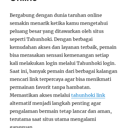
Bergabung dengan dunia taruhan online
semakin menarik ketika kamu mengetahui
peluang besar yang ditawarkan oleh situs
seperti Tahunhoki. Dengan berbagai
kemudahan akses dan layanan terbaik, pemain
bisa merasakan sensasi kemenangan setiap
kali melakukan login melalui Tahunhoki login.
Saat ini, banyak pemain dari berbagai kalangan
mencari link terpercaya agar bisa menikmati
permainan favorit tanpa hambatan.
Memastikan akses melalui
tahunhoki link
alternatif menjadi langkah penting agar
pengalaman bermain tetap lancar dan aman,
terutama saat situs utama mengalami
gangguan.