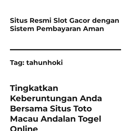
Situs Resmi Slot Gacor dengan
Sistem Pembayaran Aman
Tag:
tahunhoki
Tingkatkan
Keberuntungan Anda
Bersama Situs Toto
Macau Andalan Togel
Online