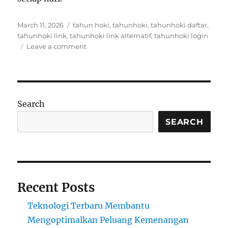
Posted
Tags
March 11, 2026
tahun hoki
,
tahunhoki
,
tahunhoki daftar
,
on
tahunhoki link
,
tahunhoki link alternatif
,
tahunhoki login
on
Leave a comment
Tingkatkan
Keberuntungan
Anda
Bersama
Situs
Search
Toto
Macau
SEARCH
Andalan
Togel
Online
Recent Posts
Teknologi Terbaru Membantu
Mengoptimalkan Peluang Kemenangan