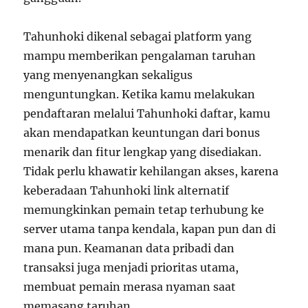
Tahunhoki dikenal sebagai platform yang
mampu memberikan pengalaman taruhan
yang menyenangkan sekaligus
menguntungkan. Ketika kamu melakukan
pendaftaran melalui Tahunhoki daftar, kamu
akan mendapatkan keuntungan dari bonus
menarik dan fitur lengkap yang disediakan.
Tidak perlu khawatir kehilangan akses, karena
keberadaan Tahunhoki link alternatif
memungkinkan pemain tetap terhubung ke
server utama tanpa kendala, kapan pun dan di
mana pun. Keamanan data pribadi dan
transaksi juga menjadi prioritas utama,
membuat pemain merasa nyaman saat
memasang taruhan.