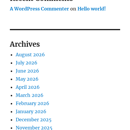
A WordPress Commenter
on
Hello world!
Archives
August 2026
July 2026
June 2026
May 2026
April 2026
March 2026
February 2026
January 2026
December 2025
November 2025