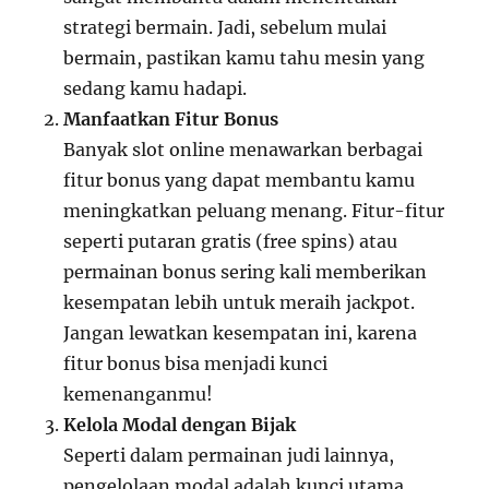
strategi bermain. Jadi, sebelum mulai
bermain, pastikan kamu tahu mesin yang
sedang kamu hadapi.
Manfaatkan Fitur Bonus
Banyak slot online menawarkan berbagai
fitur bonus yang dapat membantu kamu
meningkatkan peluang menang. Fitur-fitur
seperti putaran gratis (free spins) atau
permainan bonus sering kali memberikan
kesempatan lebih untuk meraih jackpot.
Jangan lewatkan kesempatan ini, karena
fitur bonus bisa menjadi kunci
kemenanganmu!
Kelola Modal dengan Bijak
Seperti dalam permainan judi lainnya,
pengelolaan modal adalah kunci utama