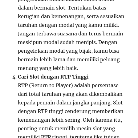
dalam bermain slot. Tentukan batas
kerugian dan kemenangan, serta sesuaikan
taruhan dengan modal yang kamu miliki.
Jangan terbawa suasana dan terus bermain
meskipun modal sudah menipis. Dengan
pengelolaan modal yang bijak, kamu bisa
bermain lebih lama dan memiliki peluang
menang yang lebih baik.
Cari Slot dengan RTP Tinggi
RTP (Return to Player) adalah persentase
dari total taruhan yang akan dikembalikan
kepada pemain dalam jangka panjang. Slot
dengan RTP tinggi cenderung memberikan
kemenangan lebih sering. Oleh karena itu,
penting untuk memilih mesin slot yang
memiliki RTP tinggi, terutama jika tujuan