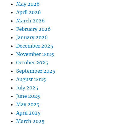
May 2026
April 2026
March 2026
February 2026
January 2026
December 2025
November 2025
October 2025
September 2025
August 2025
July 2025
June 2025
May 2025
April 2025
March 2025