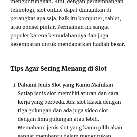
menguntungkan. Kini, dengan perkembangan
teknologi, slot online dapat dimainkan di
perangkat apa saja, baik itu komputer, tablet,
atau ponsel pintar. Permainan ini sangat
populer karena kemudahannya dan juga
kesempatan untuk mendapatkan hadiah besar.
Tips Agar Sering Menang di Slot
Pahami Jenis Slot yang Kamu Mainkan
Setiap jenis slot memiliki aturan dan cara
kerja yang berbeda. Ada slot klasik dengan
tiga gulungan dan ada juga video slot
dengan lima gulungan atau lebih.
Memahami jenis slot yang kamu pilih akan
sangat membantu dalam menentukan