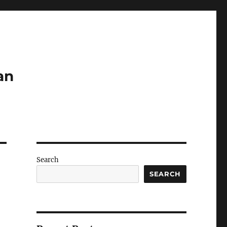
an
Search
SEARCH