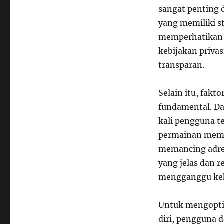
sangat penting d
yang memiliki s
memperhatikan 
kebijakan priva
transparan.
Selain itu, fak
fundamental. D
kali pengguna t
permainan memb
memancing adrena
yang jelas dan re
mengganggu keh
Untuk mengopt
diri, pengguna 