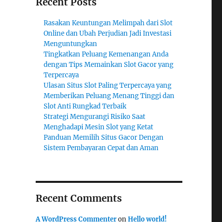
Recent Posts
Rasakan Keuntungan Melimpah dari Slot
Online dan Ubah Perjudian Jadi Investasi
Menguntungkan
Tingkatkan Peluang Kemenangan Anda
dengan Tips Memainkan Slot Gacor yang
Terpercaya
Ulasan Situs Slot Paling Terpercaya yang
Memberikan Peluang Menang Tinggi dan
Slot Anti Rungkad Terbaik
Strategi Mengurangi Risiko Saat
Menghadapi Mesin Slot yang Ketat
Panduan Memilih Situs Gacor Dengan
Sistem Pembayaran Cepat dan Aman
Recent Comments
A WordPress Commenter
on
Hello world!