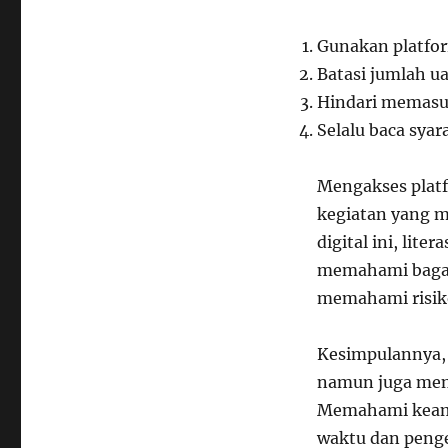
Gunakan platfo
Batasi jumlah u
Hindari memasuk
Selalu baca syar
Mengakses platf
kegiatan yang m
digital ini, lit
memahami bagai
memahami risik
Kesimpulannya,
namun juga men
Memahami keaman
waktu dan penge