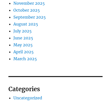
November 2025
October 2025
September 2025
August 2025
July 2025
June 2025
May 2025
April 2025
March 2025
Categories
Uncategorized