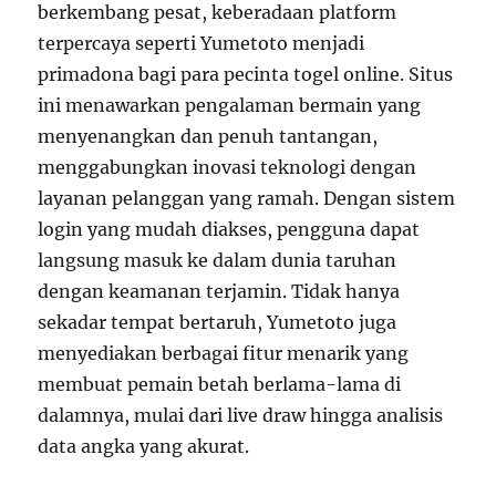
berkembang pesat, keberadaan platform
terpercaya seperti Yumetoto menjadi
primadona bagi para pecinta togel online. Situs
ini menawarkan pengalaman bermain yang
menyenangkan dan penuh tantangan,
menggabungkan inovasi teknologi dengan
layanan pelanggan yang ramah. Dengan sistem
login yang mudah diakses, pengguna dapat
langsung masuk ke dalam dunia taruhan
dengan keamanan terjamin. Tidak hanya
sekadar tempat bertaruh, Yumetoto juga
menyediakan berbagai fitur menarik yang
membuat pemain betah berlama-lama di
dalamnya, mulai dari live draw hingga analisis
data angka yang akurat.