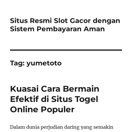
Situs Resmi Slot Gacor dengan
Sistem Pembayaran Aman
Tag:
yumetoto
Kuasai Cara Bermain
Efektif di Situs Togel
Online Populer
Dalam dunia perjudian daring yang semakin