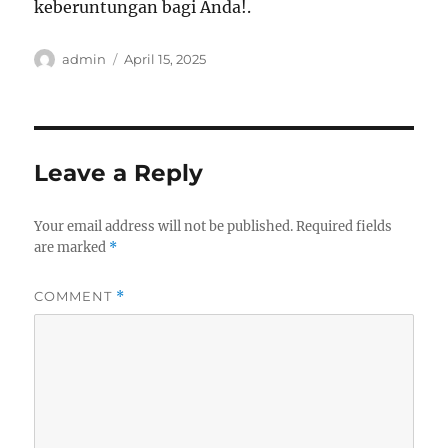
keberuntungan bagi Anda!.
Author
Posted
admin
April 15, 2025
on
Leave a Reply
Your email address will not be published.
Required fields
are marked
*
COMMENT
*