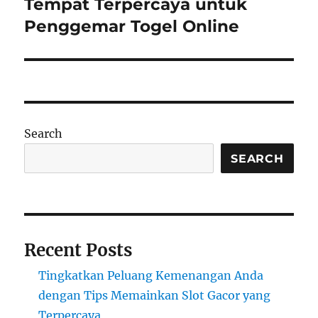
post:
Tempat Terpercaya untuk
Penggemar Togel Online
Search
SEARCH
Recent Posts
Tingkatkan Peluang Kemenangan Anda
dengan Tips Memainkan Slot Gacor yang
Terpercaya