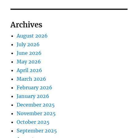
Archives
August 2026
July 2026
June 2026
May 2026
April 2026
March 2026
February 2026
January 2026
December 2025
November 2025
October 2025
September 2025