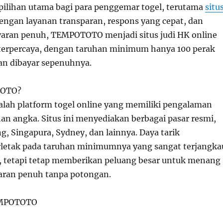
pilihan utama bagi para penggemar togel, terutama
situ
engan layanan transparan, respons yang cepat, dan
aran penuh, TEMPOTOTO menjadi situs judi HK online
terpercaya, dengan taruhan minimum hanya 100 perak
an dibayar sepenuhnya.
TOTO?
ah platform togel online yang memiliki pengalaman
an angka. Situs ini menyediakan berbagai pasar resmi,
g, Singapura, Sydney, dan lainnya. Daya tarik
etak pada taruhan minimumnya yang sangat terjangka
, tetapi tetap memberikan peluang besar untuk menang
ran penuh tanpa potongan.
EMPOTOTO