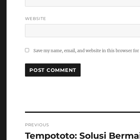
WEBSITE
Save my name, email, and website in this browser for
Post
PREVIOUS
navigation
Tempototo: Solusi Berma
Previous