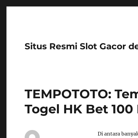
Situs Resmi Slot Gacor
TEMPOTOTO: Temp
Togel HK Bet 100
Di antara banya