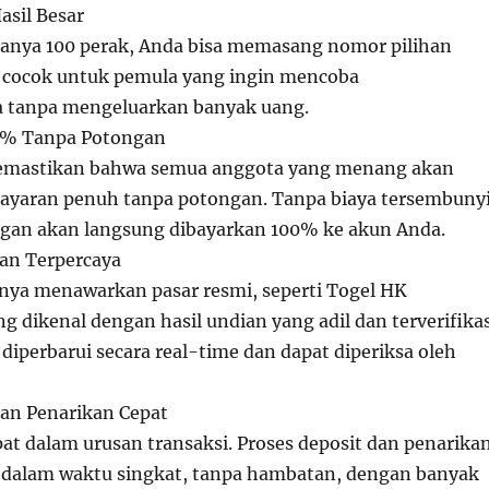
asil Besar
anya 100 perak, Anda bisa memasang nomor pilihan
t cocok untuk pemula yang ingin mencoba
 tanpa mengeluarkan banyak uang.
0% Tanpa Potongan
astikan bahwa semua anggota yang menang akan
yaran penuh tanpa potongan. Tanpa biaya tersembunyi
an akan langsung dibayarkan 100% ke akun Anda.
an Terpercaya
a menawarkan pasar resmi, seperti Togel HK
 dikenal dengan hasil undian yang adil dan terverifikas
u diperbarui secara real-time dan dapat diperiksa oleh
dan Penarikan Cepat
epat dalam urusan transaksi. Proses deposit dan penarika
 dalam waktu singkat, tanpa hambatan, dengan banyak