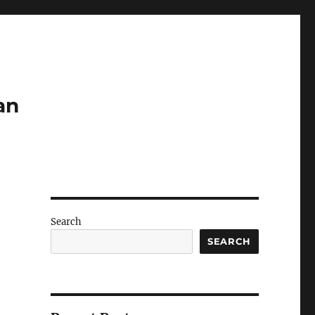
an
Search
SEARCH