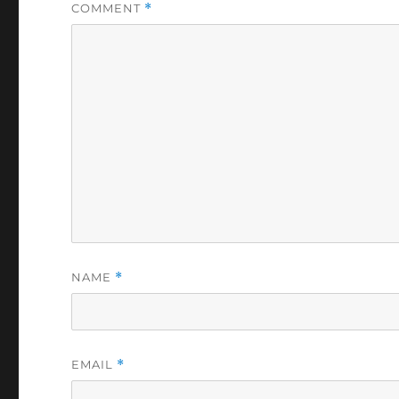
COMMENT
*
NAME
*
EMAIL
*