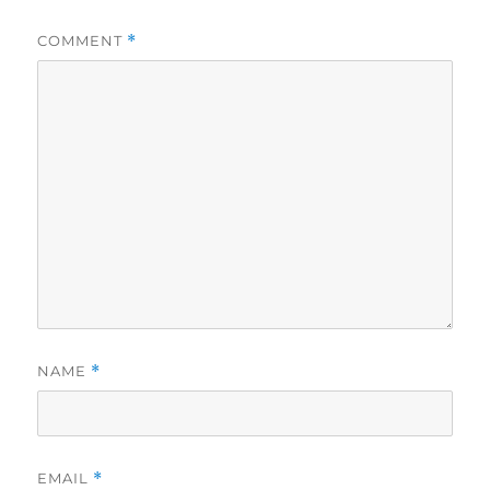
COMMENT
*
NAME
*
EMAIL
*