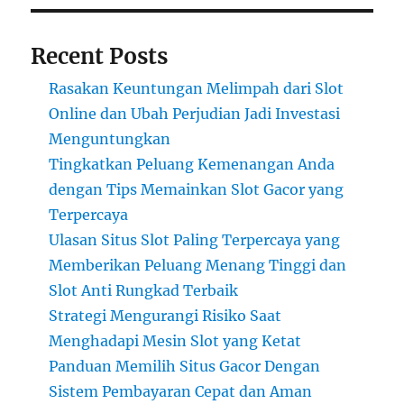
Recent Posts
Rasakan Keuntungan Melimpah dari Slot
Online dan Ubah Perjudian Jadi Investasi
Menguntungkan
Tingkatkan Peluang Kemenangan Anda
dengan Tips Memainkan Slot Gacor yang
Terpercaya
Ulasan Situs Slot Paling Terpercaya yang
Memberikan Peluang Menang Tinggi dan
Slot Anti Rungkad Terbaik
Strategi Mengurangi Risiko Saat
Menghadapi Mesin Slot yang Ketat
Panduan Memilih Situs Gacor Dengan
Sistem Pembayaran Cepat dan Aman