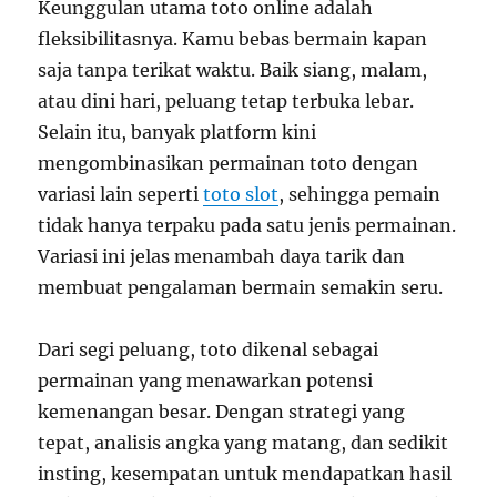
Keunggulan utama toto online adalah
fleksibilitasnya. Kamu bebas bermain kapan
saja tanpa terikat waktu. Baik siang, malam,
atau dini hari, peluang tetap terbuka lebar.
Selain itu, banyak platform kini
mengombinasikan permainan toto dengan
variasi lain seperti
toto slot
, sehingga pemain
tidak hanya terpaku pada satu jenis permainan.
Variasi ini jelas menambah daya tarik dan
membuat pengalaman bermain semakin seru.
Dari segi peluang, toto dikenal sebagai
permainan yang menawarkan potensi
kemenangan besar. Dengan strategi yang
tepat, analisis angka yang matang, dan sedikit
insting, kesempatan untuk mendapatkan hasil