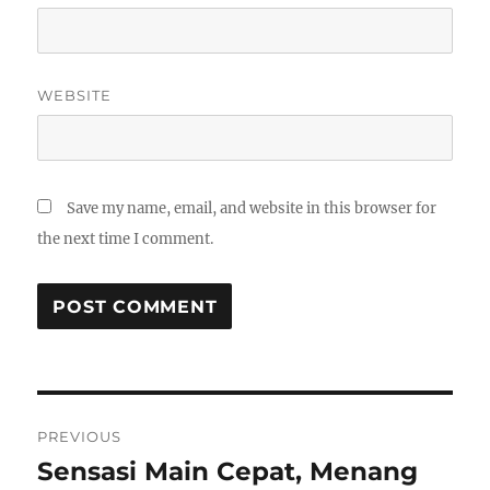
WEBSITE
Save my name, email, and website in this browser for
the next time I comment.
Post
PREVIOUS
navigation
Sensasi Main Cepat, Menang
Previous