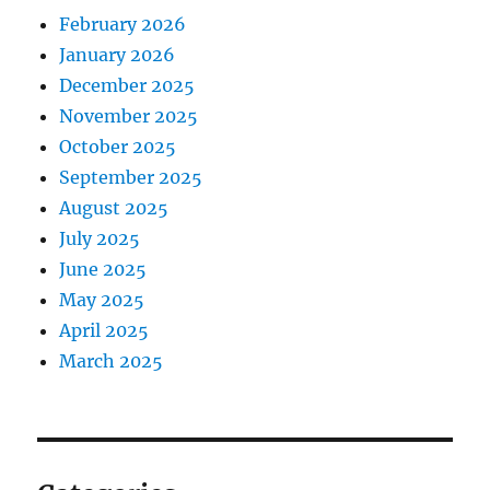
February 2026
January 2026
December 2025
November 2025
October 2025
September 2025
August 2025
July 2025
June 2025
May 2025
April 2025
March 2025