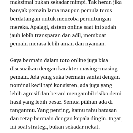
maksimal bukan sekadar mimpi. Tak heran jika
banyak pemain lama maupun pemula terus
berdatangan untuk mencoba peruntungan
mereka. Apalagi, sistem online saat ini sudah
jauh lebih transparan dan adil, membuat
pemain merasa lebih aman dan nyaman.
Gaya bermain dalam toto online juga bisa
disesuaikan dengan karakter masing-masing
pemain. Ada yang suka bermain santai dengan
nominal kecil tapi konsisten, ada juga yang
lebih agresif dan berani mengambil risiko demi
hasil yang lebih besar. Semua pilihan ada di
tanganmu. Yang penting, kamu tahu batasan
dan tetap bermain dengan kepala dingin. Ingat,
ini soal strategi, bukan sekadar nekat.