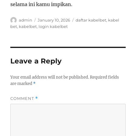
selama ini kamu impikan.
Author
Posted
Tags
admin
January 10, 2026
daftar kabelbet
,
kabel
on
bet
,
kabelbet
,
login kabelbet
Leave a Reply
Your email address will not be published.
Required fields
are marked
*
COMMENT
*