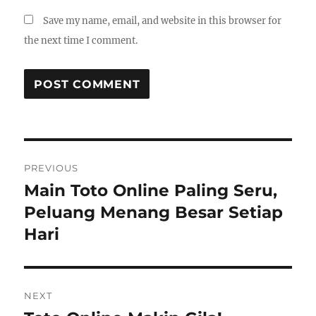
Save my name, email, and website in this browser for
the next time I comment.
Post
PREVIOUS
navigation
Main Toto Online Paling Seru,
Previous
post:
Peluang Menang Besar Setiap
Hari
NEXT