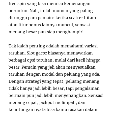
free spin yang bisa memicu kemenangan
beruntun. Nah, inilah momen yang paling
ditunggu para pemain: ketika scatter hitam
atau fitur bonus lainnya muncul, sensasi
menang besar pun siap menghampiri.
Tak kalah penting adalah memahami variasi
taruhan. Slot gacor biasanya menawarkan
berbagai opsi taruhan, mulai dari kecil hingga
besar. Pemain yang jeli akan menyesuaikan
taruhan dengan modal dan peluang yang ada.
Dengan strategi yang tepat, peluang menang
tidak hanya jadi lebih besar, tapi pengalaman
bermain pun jadi lebih menyenangkan. Sensasi
menang cepat, jackpot melimpah, dan
keuntungan nyata bisa kamu rasakan dalam