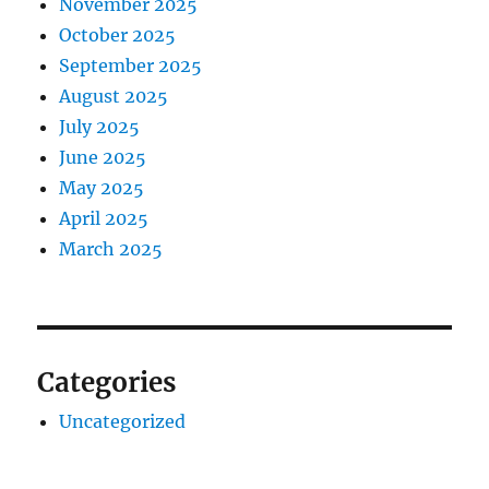
November 2025
October 2025
September 2025
August 2025
July 2025
June 2025
May 2025
April 2025
March 2025
Categories
Uncategorized