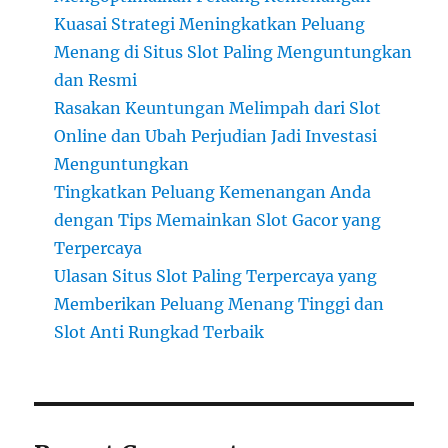
Kuasai Strategi Meningkatkan Peluang
Menang di Situs Slot Paling Menguntungkan
dan Resmi
Rasakan Keuntungan Melimpah dari Slot
Online dan Ubah Perjudian Jadi Investasi
Menguntungkan
Tingkatkan Peluang Kemenangan Anda
dengan Tips Memainkan Slot Gacor yang
Terpercaya
Ulasan Situs Slot Paling Terpercaya yang
Memberikan Peluang Menang Tinggi dan
Slot Anti Rungkad Terbaik