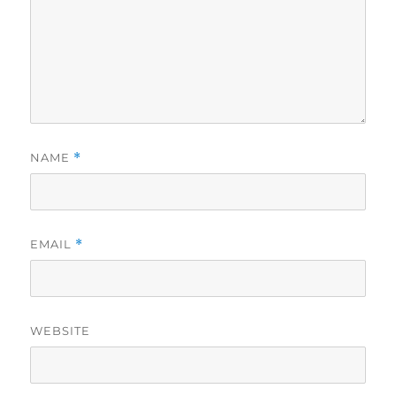
NAME
*
EMAIL
*
WEBSITE