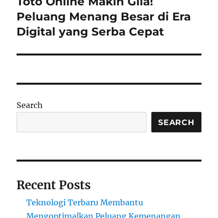
Toto Online Makin Gila!
Next
post:
Peluang Menang Besar di Era
Digital yang Serba Cepat
Search
SEARCH
Recent Posts
Teknologi Terbaru Membantu
Mengoptimalkan Peluang Kemenangan