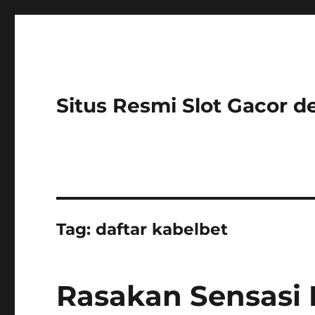
Situs Resmi Slot Gacor
Tag:
daftar kabelbet
Rasakan Sensasi 