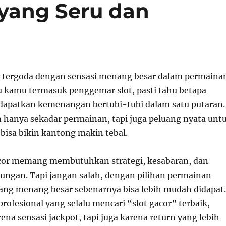
 yang Seru dan
k tergoda dengan sensasi menang besar dalam permaina
au kamu termasuk penggemar slot, pasti tahu betapa
apatkan kemenangan bertubi-tubi dalam satu putaran.
n hanya sekadar permainan, tapi juga peluang nyata unt
bisa bikin kantong makin tebal.
acor memang membutuhkan strategi, kesabaran, dan
tungan. Tapi jangan salah, dengan pilihan permainan
uang menang besar sebenarnya bisa lebih mudah didapat.
ofesional yang selalu mencari “slot gacor” terbaik,
na sensasi jackpot, tapi juga karena return yang lebih