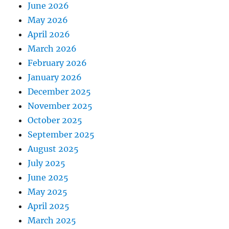
June 2026
May 2026
April 2026
March 2026
February 2026
January 2026
December 2025
November 2025
October 2025
September 2025
August 2025
July 2025
June 2025
May 2025
April 2025
March 2025