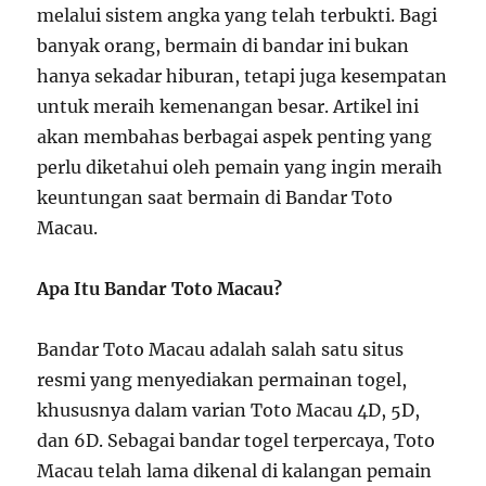
melalui sistem angka yang telah terbukti. Bagi
banyak orang, bermain di bandar ini bukan
hanya sekadar hiburan, tetapi juga kesempatan
untuk meraih kemenangan besar. Artikel ini
akan membahas berbagai aspek penting yang
perlu diketahui oleh pemain yang ingin meraih
keuntungan saat bermain di Bandar Toto
Macau.
Apa Itu Bandar Toto Macau?
Bandar Toto Macau adalah salah satu situs
resmi yang menyediakan permainan togel,
khususnya dalam varian Toto Macau 4D, 5D,
dan 6D. Sebagai bandar togel terpercaya, Toto
Macau telah lama dikenal di kalangan pemain