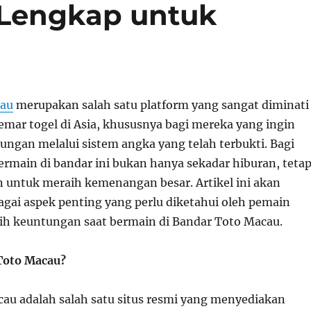
Lengkap untuk
cau
merupakan salah satu platform yang sangat diminati
emar togel di Asia, khususnya bagi mereka yang ingin
ngan melalui sistem angka yang telah terbukti. Bagi
ermain di bandar ini bukan hanya sekadar hiburan, tetap
 untuk meraih kemenangan besar. Artikel ini akan
ai aspek penting yang perlu diketahui oleh pemain
ih keuntungan saat bermain di Bandar Toto Macau.
Toto Macau?
au adalah salah satu situs resmi yang menyediakan