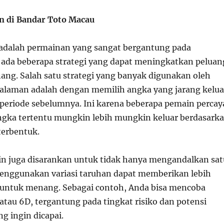
n di Bandar Toto Macau
adalah permainan yang sangat bergantung pada
ada beberapa strategi yang dapat meningkatkan peluan
ng. Salah satu strategi yang banyak digunakan oleh
alaman adalah dengan memilih angka yang jarang kelua
periode sebelumnya. Ini karena beberapa pemain percay
gka tertentu mungkin lebih mungkin keluar berdasark
terbentuk.
ain juga disarankan untuk tidak hanya mengandalkan sat
Menggunakan variasi taruhan dapat memberikan lebih
 untuk menang. Sebagai contoh, Anda bisa mencoba
atau 6D, tergantung pada tingkat risiko dan potensi
 ingin dicapai.