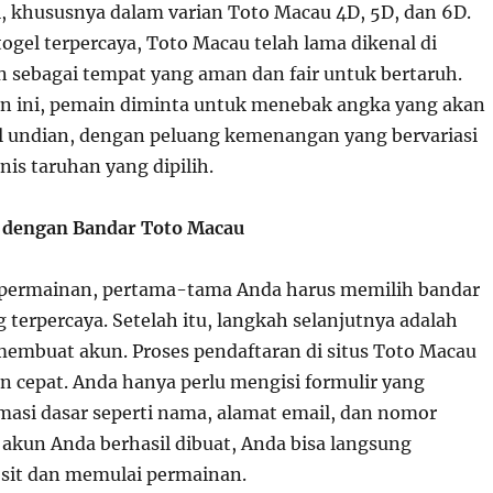
, khususnya dalam varian Toto Macau 4D, 5D, dan 6D.
ogel terpercaya, Toto Macau telah lama dikenal di
 sebagai tempat yang aman dan fair untuk bertaruh.
n ini, pemain diminta untuk menebak angka yang akan
il undian, dengan peluang kemenangan yang bervariasi
nis taruhan yang dipilih.
 dengan Bandar Toto Macau
permainan, pertama-tama Anda harus memilih bandar
terpercaya. Setelah itu, langkah selanjutnya adalah
embuat akun. Proses pendaftaran di situs Toto Macau
 cepat. Anda hanya perlu mengisi formulir yang
asi dasar seperti nama, alamat email, dan nomor
 akun Anda berhasil dibuat, Anda bisa langsung
sit dan memulai permainan.