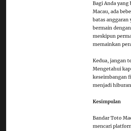
Bagi Anda yang 
Macau, ada bebe
batas anggaran 
bermain dengan
meskipun perma
memainkan pera
Kedua, jangan t
Mengetahui kapa
keseimbangan f
menjadi hiburan
Kesimpulan
Bandar Toto Maca
mencari platfo