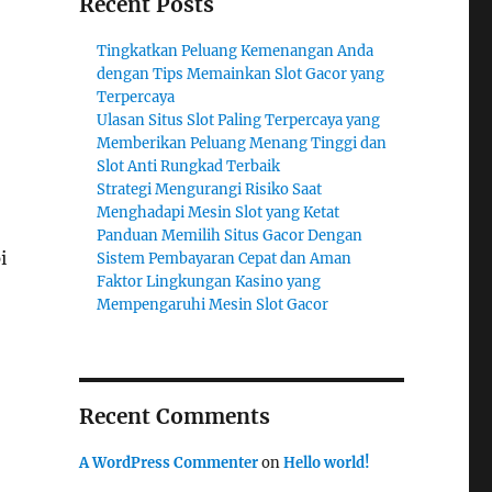
Recent Posts
Tingkatkan Peluang Kemenangan Anda
dengan Tips Memainkan Slot Gacor yang
Terpercaya
Ulasan Situs Slot Paling Terpercaya yang
Memberikan Peluang Menang Tinggi dan
Slot Anti Rungkad Terbaik
Strategi Mengurangi Risiko Saat
Menghadapi Mesin Slot yang Ketat
Panduan Memilih Situs Gacor Dengan
i
Sistem Pembayaran Cepat dan Aman
Faktor Lingkungan Kasino yang
Mempengaruhi Mesin Slot Gacor
Recent Comments
A WordPress Commenter
on
Hello world!