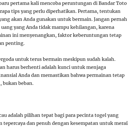
baru pertama kali mencoba peruntungan di Bandar Toto
rapa tips yang perlu diperhatikan. Pertama, tentukan
yang akan Anda gunakan untuk bermain. Jangan pernah
 uang yang Anda tidak mampu kehilangan, karena
inan ini menyenangkan, faktor keberuntungan tetap
n penting.
ergoda untuk terus bermain meskipun sudah kalah.
n harus berhenti adalah kunci untuk menjaga
inansial Anda dan memastikan bahwa permainan tetap
, bukan beban.
u adalah pilihan tepat bagi para pecinta togel yang
rm tepercaya dan penuh dengan kesempatan untuk mera