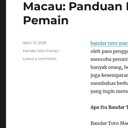
Macau: Panduan 
Pemain
Posted
April 15, 2025
bandar toto ma
on
Tags
bandar toto macau
oleh para pengg
on
Leave a comment
mencoba peruntu
Menjadi
banyak orang, b
Pemenang
juga kesempatan
di
Bandar
membahas berbag
Toto
yang ingin mera
Macau:
Panduan
Lengkap
Apa Itu Bandar 
untuk
Pemain
Bandar Toto Mac