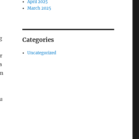
April 2025
March 2025
g
Categories
Uncategorized
r
a
an
u