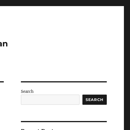
an
Search
SEARCH