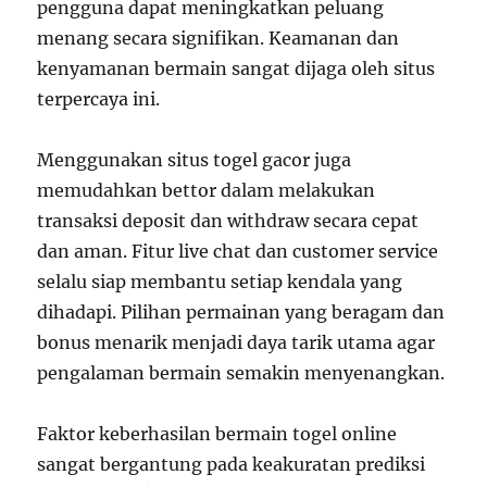
pengguna dapat meningkatkan peluang
menang secara signifikan. Keamanan dan
kenyamanan bermain sangat dijaga oleh situs
terpercaya ini.
Menggunakan situs togel gacor juga
memudahkan bettor dalam melakukan
transaksi deposit dan withdraw secara cepat
dan aman. Fitur live chat dan customer service
selalu siap membantu setiap kendala yang
dihadapi. Pilihan permainan yang beragam dan
bonus menarik menjadi daya tarik utama agar
pengalaman bermain semakin menyenangkan.
Faktor keberhasilan bermain togel online
sangat bergantung pada keakuratan prediksi