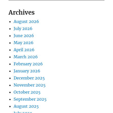
Archives
August 2026
July 2026
June 2026
May 2026
April 2026
March 2026
February 2026
January 2026
December 2025
November 2025
October 2025
September 2025
August 2025