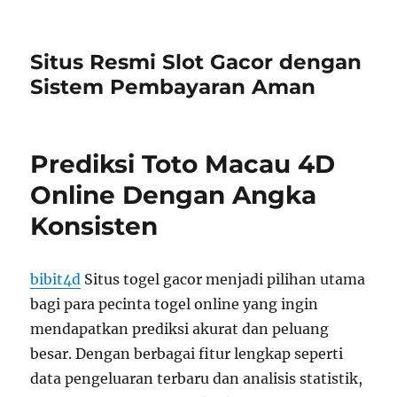
Situs Resmi Slot Gacor dengan
Sistem Pembayaran Aman
Prediksi Toto Macau 4D
Online Dengan Angka
Konsisten
bibit4d
Situs togel gacor menjadi pilihan utama
bagi para pecinta togel online yang ingin
mendapatkan prediksi akurat dan peluang
besar. Dengan berbagai fitur lengkap seperti
data pengeluaran terbaru dan analisis statistik,