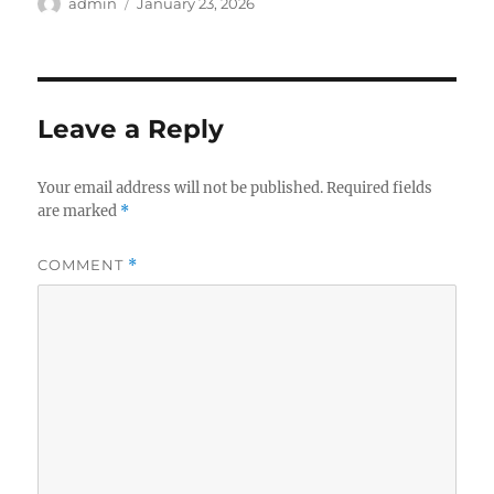
Author
Posted
admin
January 23, 2026
on
Leave a Reply
Your email address will not be published.
Required fields
are marked
*
COMMENT
*