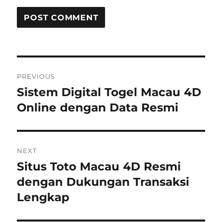
Post
PREVIOUS
navigation
Sistem Digital Togel Macau 4D
Previous
post:
Online dengan Data Resmi
NEXT
Situs Toto Macau 4D Resmi
Next
post:
dengan Dukungan Transaksi
Lengkap