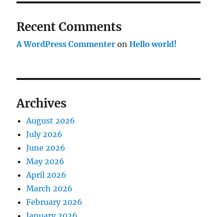
Recent Comments
A WordPress Commenter
on
Hello world!
Archives
August 2026
July 2026
June 2026
May 2026
April 2026
March 2026
February 2026
January 2026