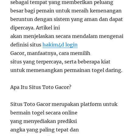
sebagai tempat yang memberikan peluang
besar bagi pemain untuk meraih kemenangan
beruntun dengan sistem yang aman dan dapat
dipercaya. Artikel ini
akan menjelaskan secara mendalam mengenai
definisi situs
hakim4d login
Gacor, manfaatnya, cara memilih
situs yang terpercaya, serta beberapa kiat
untuk memenangkan permainan togel daring.
Apa Itu Situs Toto Gacor?
Situs Toto Gacor merupakan platform untuk
bermain togel secara online
yang menyediakan prediksi
angka yang paling tepat dan