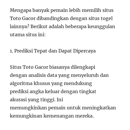
Mengapa banyak pemain lebih memilih situs
Toto Gacor dibandingkan dengan situs togel
lainnya? Berikut adalah beberapa keunggulan
utama situs ini:
1. Prediksi Tepat dan Dapat Dipercaya
Situs Toto Gacor biasanya dilengkapi
dengan analisis data yang menyeluruh dan
algoritma khusus yang mendukung
prediksi angka keluar dengan tingkat
akurasi yang tinggi. Ini
memungkinkan pemain untuk meningkatkan
kemungkinan kemenangan mereka.