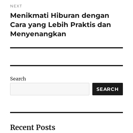
NEXT
Menikmati Hiburan dengan
Next
post:
Cara yang Lebih Praktis dan
Menyenangkan
Search
SEARCH
Recent Posts