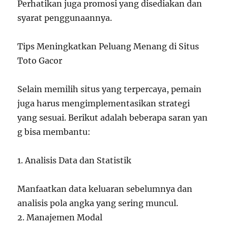
Perhatikan juga promosi yang disediakan dan
syarat penggunaannya.
Tips Meningkatkan Peluang Menang di Situs
Toto Gacor
Selain memilih situs yang terpercaya, pemain
juga harus mengimplementasikan strategi
yang sesuai. Berikut adalah beberapa saran yan
g bisa membantu:
1. Analisis Data dan Statistik
Manfaatkan data keluaran sebelumnya dan
analisis pola angka yang sering muncul.
2. Manajemen Modal