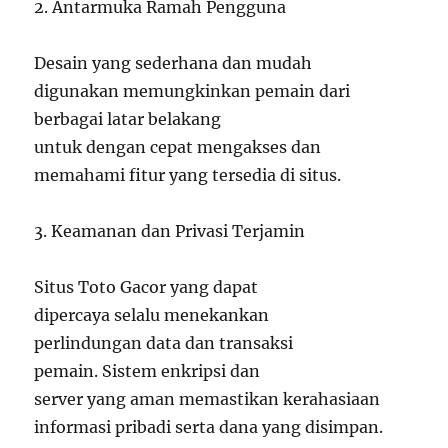
2. Antarmuka Ramah Pengguna
Desain yang sederhana dan mudah
digunakan memungkinkan pemain dari
berbagai latar belakang
untuk dengan cepat mengakses dan
memahami fitur yang tersedia di situs.
3. Keamanan dan Privasi Terjamin
Situs Toto Gacor yang dapat
dipercaya selalu menekankan
perlindungan data dan transaksi
pemain. Sistem enkripsi dan
server yang aman memastikan kerahasiaan
informasi pribadi serta dana yang disimpan.