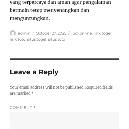
yang terpercaya dan aman agar pengalaman
bermain tetap menyenangkan dan
menguntungkan.
Author
Posted
Tags
admin
October 27, 2025
judi online
,
link togel
,
on
link toto
,
situs togel
,
situs toto
Leave a Reply
Your email address will not be published.
Required fields
are marked
*
COMMENT
*