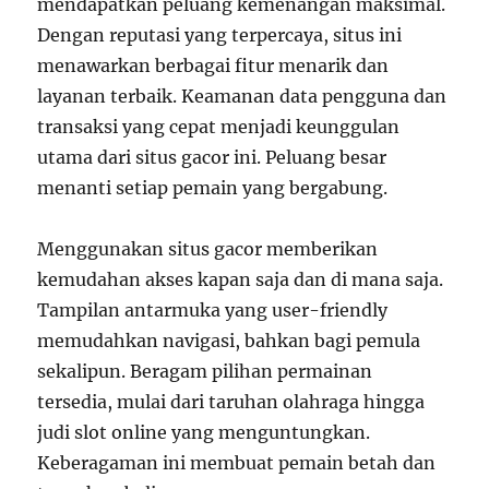
mendapatkan peluang kemenangan maksimal.
Dengan reputasi yang terpercaya, situs ini
menawarkan berbagai fitur menarik dan
layanan terbaik. Keamanan data pengguna dan
transaksi yang cepat menjadi keunggulan
utama dari situs gacor ini. Peluang besar
menanti setiap pemain yang bergabung.
Menggunakan situs gacor memberikan
kemudahan akses kapan saja dan di mana saja.
Tampilan antarmuka yang user-friendly
memudahkan navigasi, bahkan bagi pemula
sekalipun. Beragam pilihan permainan
tersedia, mulai dari taruhan olahraga hingga
judi slot online yang menguntungkan.
Keberagaman ini membuat pemain betah dan