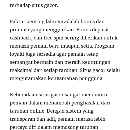
terhadap situs gacor.
Faktor penting lainnya adalah bonus dan
promosi yang menggiurkan. Bonus deposit,
cashback, dan free spin sering diberikan untuk
menarik pemain baru maupun setia. Program
loyalti juga tersedia agar pemain tetap
semangat bermain dan meraih keuntungan
maksimal dari setiap taruhan. Situs gacor selalu
mengutamakan kenyamanan pengguna.
Keberadaan situs gacor sangat membantu
pemain dalam menambah penghasilan dari
taruhan online. Dengan sistem yang
transparan dan adil, pemain merasa lebih
percaya diri dalam memasang taruhan.