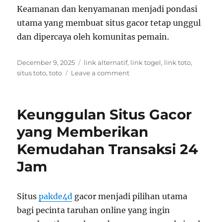
Keamanan dan kenyamanan menjadi pondasi
utama yang membuat situs gacor tetap unggul
dan dipercaya oleh komunitas pemain.
Posted
Tags
December 9, 2025
link alternatif
,
link togel
,
link toto
,
on
on
situs toto
,
toto
Leave a comment
Kiat
Memaksimalkan
Keuntungan
Keunggulan Situs Gacor
dari
Aktivitas
yang Memberikan
di
Kemudahan Transaksi 24
Situs
Gacor
Jam
Situs
pakde4d
gacor menjadi pilihan utama
bagi pecinta taruhan online yang ingin