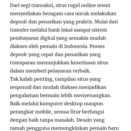
Dari segi transaksi, situs togel online resmi
menyediakan beragam cara untuk melakukan
deposit dan penarikan yang praktis. Mulai dari
transfer melalui bank lokal sampai sistem
pembayaran digital yang semakin mudah
diakses oleh pemain di Indonesia. Proses
deposit yang cepat dan penarikan yang
transparan menunjukkan keseriusan situs
dalam memberi pelayanan terbaik.
Tak kalah penting, tampilan situs yang
responsif dan mudah diakses menjadikan
pengalaman bermain lebih menyenangkan.
Baik melalui komputer desktop maupun
perangkat mobile, semua fitur berfungsi
dengan baik tanpa masalah. Desain yang
ramah pengguna memungkinkan pemain baru