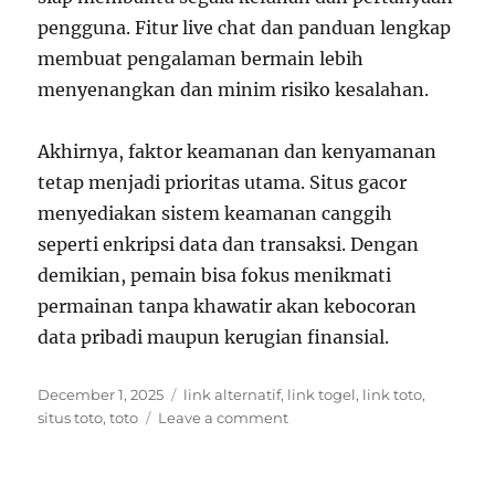
pengguna. Fitur live chat dan panduan lengkap
membuat pengalaman bermain lebih
menyenangkan dan minim risiko kesalahan.
Akhirnya, faktor keamanan dan kenyamanan
tetap menjadi prioritas utama. Situs gacor
menyediakan sistem keamanan canggih
seperti enkripsi data dan transaksi. Dengan
demikian, pemain bisa fokus menikmati
permainan tanpa khawatir akan kebocoran
data pribadi maupun kerugian finansial.
Posted
Tags
December 1, 2025
link alternatif
,
link togel
,
link toto
,
on
on
situs toto
,
toto
Leave a comment
Mengungkap
Rahasia
Situs