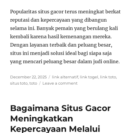
Popularitas situs gacor terus meningkat berkat
reputasi dan kepercayaan yang dibangun
selama ini. Banyak pemain yang berulang kali
kembali karena hasil kemenangan mereka.
Dengan layanan terbaik dan peluang besar,
situs ini menjadi solusi ideal bagi siapa saja
yang mencari peluang besar dalam judi online.
Posted
Tags
December 22, 2025
link alternatif
,
link togel
,
link toto
,
on
on
situs toto
,
toto
Leave a comment
Ulasan
tentang
Sistem
Bagaimana Situs Gacor
Keamanan
Data
Meningkatkan
dan
Kepercayaan Melalui
Privasi
di