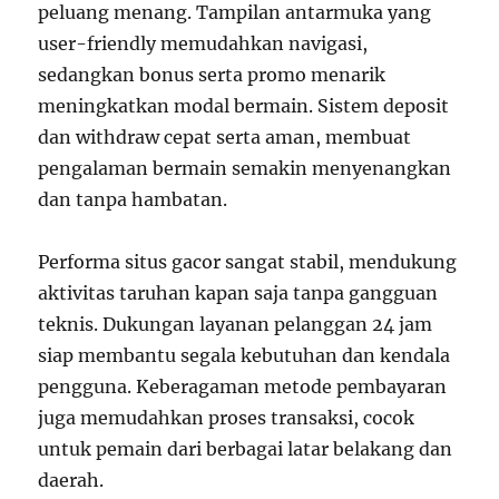
peluang menang. Tampilan antarmuka yang
user-friendly memudahkan navigasi,
sedangkan bonus serta promo menarik
meningkatkan modal bermain. Sistem deposit
dan withdraw cepat serta aman, membuat
pengalaman bermain semakin menyenangkan
dan tanpa hambatan.
Performa situs gacor sangat stabil, mendukung
aktivitas taruhan kapan saja tanpa gangguan
teknis. Dukungan layanan pelanggan 24 jam
siap membantu segala kebutuhan dan kendala
pengguna. Keberagaman metode pembayaran
juga memudahkan proses transaksi, cocok
untuk pemain dari berbagai latar belakang dan
daerah.