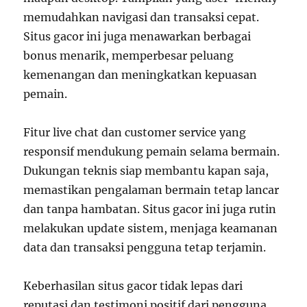
memudahkan navigasi dan transaksi cepat.
Situs gacor ini juga menawarkan berbagai
bonus menarik, memperbesar peluang
kemenangan dan meningkatkan kepuasan
pemain.
Fitur live chat dan customer service yang
responsif mendukung pemain selama bermain.
Dukungan teknis siap membantu kapan saja,
memastikan pengalaman bermain tetap lancar
dan tanpa hambatan. Situs gacor ini juga rutin
melakukan update sistem, menjaga keamanan
data dan transaksi pengguna tetap terjamin.
Keberhasilan situs gacor tidak lepas dari
reputasi dan testimoni positif dari pengguna.