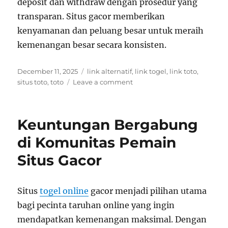
deposit dan withdraw dengan prosedur yang
transparan. Situs gacor memberikan
kenyamanan dan peluang besar untuk meraih
kemenangan besar secara konsisten.
Posted
Tags
December 11, 2025
link alternatif
,
link togel
,
link toto
,
on
on
situs toto
,
toto
Leave a comment
Strategi
Meningkatkan
Keamanan
Keuntungan Bergabung
Akun
Pengguna
di Komunitas Pemain
di
Situs Gacor
Situs
Gacor
Situs
togel online
gacor menjadi pilihan utama
bagi pecinta taruhan online yang ingin
mendapatkan kemenangan maksimal. Dengan