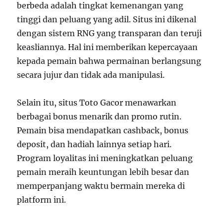
berbeda adalah tingkat kemenangan yang
tinggi dan peluang yang adil. Situs ini dikenal
dengan sistem RNG yang transparan dan teruji
keasliannya. Hal ini memberikan kepercayaan
kepada pemain bahwa permainan berlangsung
secara jujur dan tidak ada manipulasi.
Selain itu, situs Toto Gacor menawarkan
berbagai bonus menarik dan promo rutin.
Pemain bisa mendapatkan cashback, bonus
deposit, dan hadiah lainnya setiap hari.
Program loyalitas ini meningkatkan peluang
pemain meraih keuntungan lebih besar dan
memperpanjang waktu bermain mereka di
platform ini.