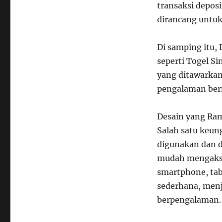
DORAHOKI
transaksi depos
dirancang untu
Di samping itu,
seperti Togel Si
yang ditawarkan 
pengalaman ber
Desain yang Ra
Salah satu keu
digunakan dan d
mudah mengakses
smartphone, ta
sederhana, menj
berpengalaman.