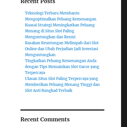
Recent Posts
Teknologi Terbaru Membantu
Mengoptimalkan Peluang Kemenangan
Kuasai Strategi Meningkatkan Peluang
Menang di Situs Slot Paling
Menguntungkan dan Resmi
Rasakan Keuntungan Melimpah dari Slot
Online dan Ubah Perjudian Jadi Investasi
Menguntungkan
Tingkatkan Peluang Kemenangan Anda
dengan Tips Memainkan Slot Gacor yang
Terpercaya
Ulasan Situs Slot Paling Terpercaya yang
Memberikan Peluang Menang Tinggi dan
Slot Anti Rungkad Terbaik
Recent Comments