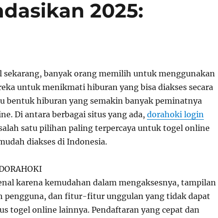
dasikan 2025:
al sekarang, banyak orang memilih untuk menggunakan
eka untuk menikmati hiburan yang bisa diakses secara
atu bentuk hiburan yang semakin banyak peminatnya
ine. Di antara berbagai situs yang ada,
dorahoki login
alah satu pilihan paling terpercaya untuk togel online
udah diakses di Indonesia.
h DORAHOKI
nal karena kemudahan dalam mengaksesnya, tampilan
h pengguna, dan fitur-fitur unggulan yang tidak dapat
us togel online lainnya. Pendaftaran yang cepat dan