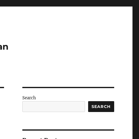
an
Search
SEARCH