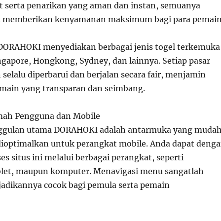
it serta penarikan yang aman dan instan, semuanya
k memberikan kenyamanan maksimum bagi para pemain
 DORAHOKI menyediakan berbagai jenis togel terkemuka
ngapore, Hongkong, Sydney, dan lainnya. Setiap pasar
selalu diperbarui dan berjalan secara fair, menjamin
main yang transparan dan seimbang.
mah Pengguna dan Mobile
nggulan utama DORAHOKI adalah antarmuka yang muda
ioptimalkan untuk perangkat mobile. Anda dapat deng
 situs ini melalui berbagai perangkat, seperti
blet, maupun komputer. Menavigasi menu sangatlah
adikannya cocok bagi pemula serta pemain