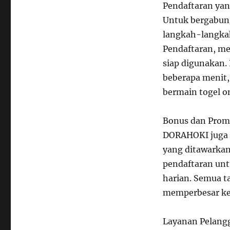
Pendaftaran ya
Untuk bergabun
langkah-langka
Pendaftaran, me
siap digunakan.
beberapa menit,
bermain togel on
Bonus dan Promo
DORAHOKI juga 
yang ditawarkan
pendaftaran unt
harian. Semua t
memperbesar k
Layanan Pelang