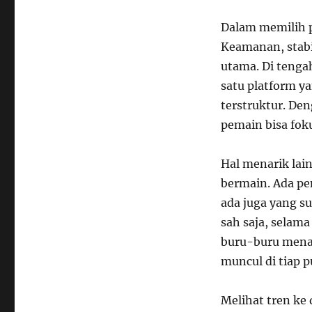
Dalam memilih p
Keamanan, stabi
utama. Di tenga
satu platform 
terstruktur. De
pemain bisa fok
Hal menarik lai
bermain. Ada pe
ada juga yang s
sah saja, selama
buru-buru menan
muncul di tiap p
Melihat tren ke 