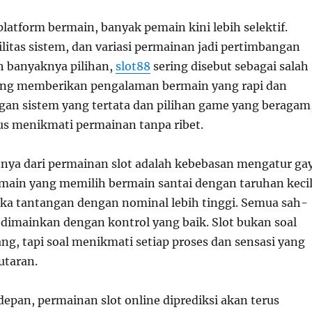
latform bermain, banyak pemain kini lebih selektif.
litas sistem, dan variasi permainan jadi pertimbangan
h banyaknya pilihan,
slot88
sering disebut sebagai salah
yang memberikan pengalaman bermain yang rapi dan
ngan sistem yang tertata dan pilihan game yang beragam
us menikmati permainan tanpa ribet.
nnya dari permainan slot adalah kebebasan mengatur ga
main yang memilih bermain santai dengan taruhan kecil
uka tantangan dengan nominal lebih tinggi. Semua sah-
 dimainkan dengan kontrol yang baik. Slot bukan soal
g, tapi soal menikmati setiap proses dan sensasi yang
utaran.
depan, permainan slot online diprediksi akan terus