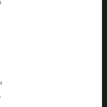
i
n
n
i
n