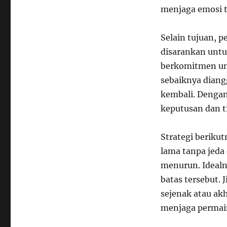
menjaga emosi te
Selain tujuan, p
disarankan unt
berkomitmen unt
sebaiknya diang
kembali. Dengan
keputusan dan t
Strategi beriku
lama tanpa jeda
menurun. Idealny
batas tersebut.
sejenak atau akh
menjaga permai