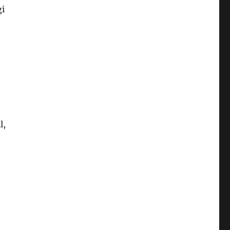
gi
l,