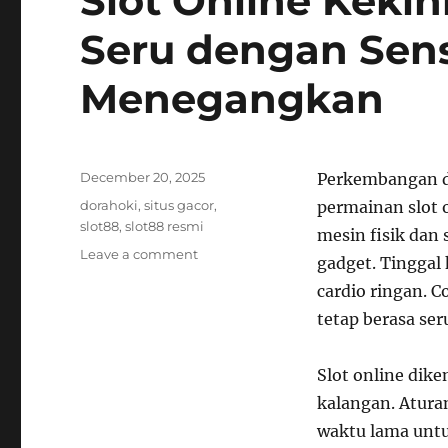
Slot Online Kekin
Seru dengan Sens
Menegangkan
Posted
December 20, 2025
Perkembangan du
on
Tags
dorahoki
,
situs gacor
,
permainan slot o
slot88
,
slot88 resmi
mesin fisik dan
on
Leave a comment
gadget. Tinggal 
Slot
cardio ringan. 
Online
Kekinian:
tetap berasa ser
Hiburan
Digital
Slot online dik
Seru
dengan
kalangan. Atura
Sensasi
waktu lama unt
Putaran