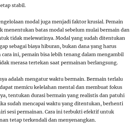
tap stabil.
engelolaan modal juga menjadi faktor krusial. Pemain
uk menentukan batas modal sebelum mulai bermain dan
uk tidak melewatinya. Modal yang sudah ditentukan
gap sebagai biaya hiburan, bukan dana yang harus
 cara ini, pemain bisa lebih tenang dalam mengambil
idak merasa tertekan saat permainan berlangsung.
tnya adalah mengatur waktu bermain. Bermain terlalu
 dapat memicu kelelahan mental dan membuat fokus
a, tentukan durasi bermain yang realistis dan patuhi
 Jika sudah mencapai waktu yang ditentukan, berhenti
iri sesi permainan. Cara ini terbukti efektif untuk
nan tetap terkendali dan menyenangkan.