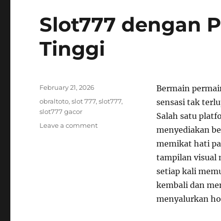
Slot777 dengan 
Tinggi
Posted
February 21, 2026
Bermain permai
on
Tags
obraltoto
,
slot 777
,
slot777
,
sensasi tak ter
slot777 gacor
Salah satu plat
on
Leave a comment
menyediakan ber
Slot777
memikat hati pa
dengan
Potensi
tampilan visua
Kemenangan
setiap kali mem
Tinggi
kembali dan me
menyalurkan hob