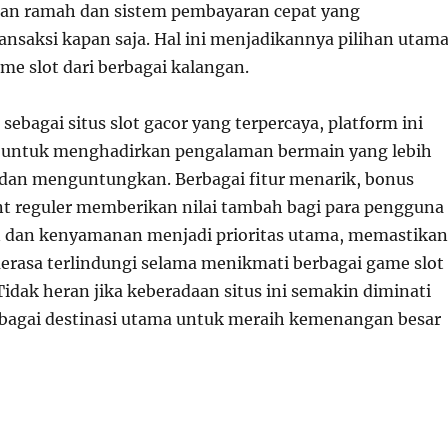
gan ramah dan sistem pembayaran cepat yang
saksi kapan saja. Hal ini menjadikannya pilihan utam
me slot dari berbagai kalangan.
sebagai situs slot gacor yang terpercaya, platform ini
i untuk menghadirkan pengalaman bermain yang lebih
an menguntungkan. Berbagai fitur menarik, bonus
ent reguler memberikan nilai tambah bagi para pengguna
n dan kenyamanan menjadi prioritas utama, memastikan
erasa terlindungi selama menikmati berbagai game slot
Tidak heran jika keberadaan situs ini semakin diminati
bagai destinasi utama untuk meraih kemenangan besar