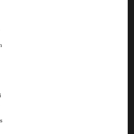
n
n
i
t
s