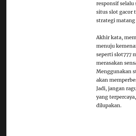
responsif selal
situs slot gaco
strategi matang
Akhir kata, mem
menuju kemenang
seperti slot777 
merasakan sens
Menggunakan str
akan memperbes
Jadi, jangan ra
yang terpercaya
dilupakan.