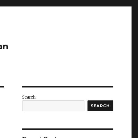
an
Search
SEARCH