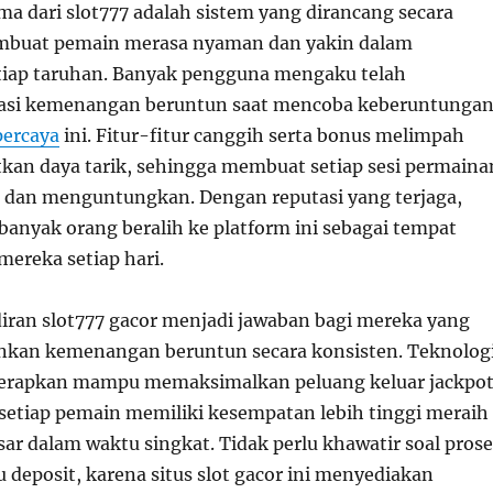
a dari slot777 adalah sistem yang dirancang secara
embuat pemain merasa nyaman dan yakin dalam
tiap taruhan. Banyak pengguna mengaku telah
asi kemenangan beruntun saat mencoba keberuntunga
percaya
ini. Fitur-fitur canggih serta bonus melimpah
kan daya tarik, sehingga membuat setiap sesi permaina
ru dan menguntungkan. Dengan reputasi yang terjaga,
 banyak orang beralih ke platform ini sebagai tempat
mereka setiap hari.
adiran slot777 gacor menjadi jawaban bagi mereka yang
nkan kemenangan beruntun secara konsisten. Teknolog
iterapkan mampu memaksimalkan peluang keluar jackpo
 setiap pemain memiliki kesempatan lebih tinggi meraih
r dalam waktu singkat. Tidak perlu khawatir soal prose
 deposit, karena situs slot gacor ini menyediakan