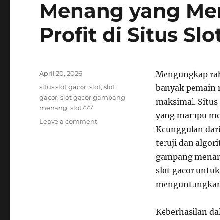
Menang yang Me
Profit di Situs Sl
Posted
April 20, 2026
Mengungkap raha
on
Tags
situs slot gacor
,
slot
,
slot
banyak pemain 
gacor
,
slot gacor gampang
maksimal. Situs
menang
,
slot777
yang mampu mem
on
Leave a comment
Keunggulan dari
Bongkar
Pola
teruji dan alg
Slot
gampang menang.
Gacor
slot gacor untu
Gampang
Menang
menguntungkan
yang
Membantu
Keberhasilan da
Pemain