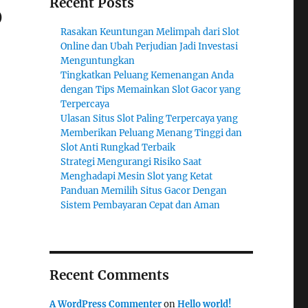
Recent Posts
p
Rasakan Keuntungan Melimpah dari Slot
Online dan Ubah Perjudian Jadi Investasi
Menguntungkan
Tingkatkan Peluang Kemenangan Anda
dengan Tips Memainkan Slot Gacor yang
Terpercaya
Ulasan Situs Slot Paling Terpercaya yang
Memberikan Peluang Menang Tinggi dan
Slot Anti Rungkad Terbaik
Strategi Mengurangi Risiko Saat
Menghadapi Mesin Slot yang Ketat
Panduan Memilih Situs Gacor Dengan
Sistem Pembayaran Cepat dan Aman
Recent Comments
A WordPress Commenter
on
Hello world!