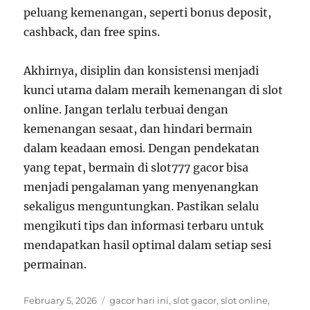
peluang kemenangan, seperti bonus deposit,
cashback, dan free spins.
Akhirnya, disiplin dan konsistensi menjadi
kunci utama dalam meraih kemenangan di slot
online. Jangan terlalu terbuai dengan
kemenangan sesaat, dan hindari bermain
dalam keadaan emosi. Dengan pendekatan
yang tepat, bermain di slot777 gacor bisa
menjadi pengalaman yang menyenangkan
sekaligus menguntungkan. Pastikan selalu
mengikuti tips dan informasi terbaru untuk
mendapatkan hasil optimal dalam setiap sesi
permainan.
Posted
Tags
February 5, 2026
gacor hari ini
,
slot gacor
,
slot online
,