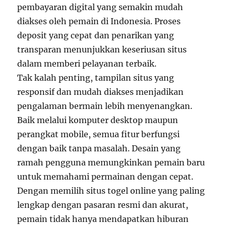
pembayaran digital yang semakin mudah
diakses oleh pemain di Indonesia. Proses
deposit yang cepat dan penarikan yang
transparan menunjukkan keseriusan situs
dalam memberi pelayanan terbaik.
Tak kalah penting, tampilan situs yang
responsif dan mudah diakses menjadikan
pengalaman bermain lebih menyenangkan.
Baik melalui komputer desktop maupun
perangkat mobile, semua fitur berfungsi
dengan baik tanpa masalah. Desain yang
ramah pengguna memungkinkan pemain baru
untuk memahami permainan dengan cepat.
Dengan memilih situs togel online yang paling
lengkap dengan pasaran resmi dan akurat,
pemain tidak hanya mendapatkan hiburan