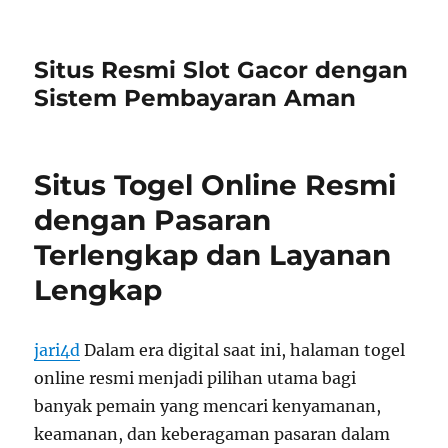
Situs Resmi Slot Gacor dengan
Sistem Pembayaran Aman
Situs Togel Online Resmi
dengan Pasaran
Terlengkap dan Layanan
Lengkap
jari4d
Dalam era digital saat ini, halaman togel
online resmi menjadi pilihan utama bagi
banyak pemain yang mencari kenyamanan,
keamanan, dan keberagaman pasaran dalam