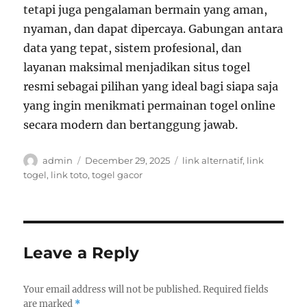
tetapi juga pengalaman bermain yang aman,
nyaman, dan dapat dipercaya. Gabungan antara
data yang tepat, sistem profesional, dan
layanan maksimal menjadikan situs togel
resmi sebagai pilihan yang ideal bagi siapa saja
yang ingin menikmati permainan togel online
secara modern dan bertanggung jawab.
Author
Posted
Tags
admin
December 29, 2025
link alternatif
,
link
on
togel
,
link toto
,
togel gacor
Leave a Reply
Your email address will not be published.
Required fields
are marked
*