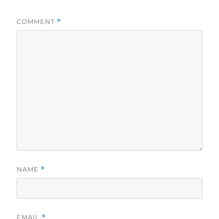
COMMENT
*
NAME
*
EMAIL
*