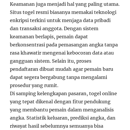
Keamanan juga menjadi hal yang paling utama.
Situs togel resmi biasanya memakai teknologi
enkripsi terkini untuk menjaga data pribadi
dan transaksi anggota. Dengan sistem
keamanan berlapis, pemain dapat
berkonsentrasi pada pemasangan angka tanpa
rasa khawatir mengenai kebocoran data atau
gangguan sistem. Selain itu, proses
pendaftaran dibuat mudah agar pemain baru
dapat segera bergabung tanpa mengalami
prosedur yang rumit.
Di samping kelengkapan pasaran, togel online
yang tepat dikenal dengan fitur pendukung
yang membantu pemain dalam menganalisis
angka. Statistik keluaran, prediksi angka, dan
riwayat hasil sebelumnya semuanya bisa