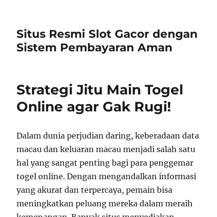
Situs Resmi Slot Gacor dengan
Sistem Pembayaran Aman
Strategi Jitu Main Togel
Online agar Gak Rugi!
Dalam dunia perjudian daring, keberadaan data
macau dan keluaran macau menjadi salah satu
hal yang sangat penting bagi para penggemar
togel online. Dengan mengandalkan informasi
yang akurat dan terpercaya, pemain bisa
meningkatkan peluang mereka dalam meraih