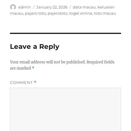
Author
Posted
Tags
admin
January 22, 2026
data macau
,
keluaran
on
macau
,
pajero toto
,
pajerototo
,
togel online
,
toto macau
Leave a Reply
Your email address will not be published.
Required fields
are marked
*
COMMENT
*