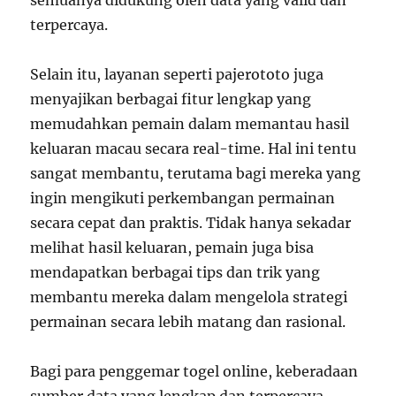
semuanya didukung oleh data yang valid dan
terpercaya.
Selain itu, layanan seperti pajerototo juga
menyajikan berbagai fitur lengkap yang
memudahkan pemain dalam memantau hasil
keluaran macau secara real-time. Hal ini tentu
sangat membantu, terutama bagi mereka yang
ingin mengikuti perkembangan permainan
secara cepat dan praktis. Tidak hanya sekadar
melihat hasil keluaran, pemain juga bisa
mendapatkan berbagai tips dan trik yang
membantu mereka dalam mengelola strategi
permainan secara lebih matang dan rasional.
Bagi para penggemar togel online, keberadaan