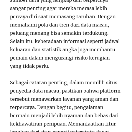
sumber data yang lengkap dan terpercaya
sangat penting agar mereka merasa lebih
percaya diri saat memasang taruhan. Dengan
memahami pola dan tren dari data macau,
peluang menang bisa semakin terdukung.
Selain itu, keberadaan informasi seperti jadwal
keluaran dan statistik angka juga membantu
pemain dalam mengurangi risiko kerugian
yang tidak perlu.
Sebagai catatan penting, dalam memilih situs
penyedia data macau, pastikan bahwa platform
tersebut menawarkan layanan yang aman dan
terpercaya. Dengan begitu, pengalaman
bermain menjadi lebih nyaman dan bebas dari
kekhawatiran penipuan. Memanfaatkan fitur