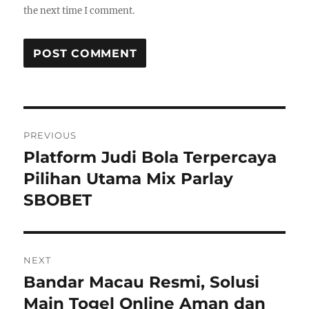
the next time I comment.
Post
PREVIOUS
navigation
Platform Judi Bola Terpercaya
Previous
post:
Pilihan Utama Mix Parlay
SBOBET
NEXT
Bandar Macau Resmi, Solusi
Next
post:
Main Togel Online Aman dan