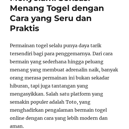
Tanpa
Menang Togel dengan
Kehilang
Cara yang Seru dan
Modal
Praktis
Permainan togel selalu punya daya tarik
tersendiri bagi para penggemarnya. Dari cara
bermain yang sederhana hingga peluang
menang yang membuat adrenalin naik, banyak
orang merasa permainan ini bukan sekadar
hiburan, tapi juga tantangan yang
mengasyikkan. Salah satu platform yang
semakin populer adalah Toto, yang
menghadirkan pengalaman bermain togel
online dengan cara yang lebih modern dan
aman.