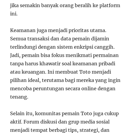
jika semakin banyak orang beralih ke platform
ini.
Keamanan juga menjadi prioritas utama.
Semua transaksi dan data pemain dijamin
terlindungi dengan sistem enkripsi canggih.
Jadi, pemain bisa fokus menikmati permainan
tanpa harus khawatir soal keamanan pribadi
atau keuangan. Ini membuat Toto menjadi
pilihan ideal, terutama bagi mereka yang ingin
mencoba peruntungan secara online dengan
tenang.
Selain itu, komunitas pemain Toto juga cukup
aktif. Forum diskusi dan grup media sosial
menjadi tempat berbagi tips, strategi, dan