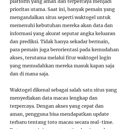
platform yang aman dan terpercaya menjadi
prioritas utama. Saat ini, banyak pemain yang
mengandalkan situs seperti waktogel untuk
memenuhi kebutuhan mereka akan data dan
informasi yang akurat seputar angka keluaran
dan prediksi. Tidak hanya sekadar bermain,
para pemain juga berorientasi pada kemudahan
akses, terutama melalui fitur waktogel login
yang memudahkan mereka masuk kapan saja
dan di mana saja.
Waktogel dikenal sebagai salah satu situs yang
menyediakan data macau lengkap dan
terpercaya. Dengan akses yang cepat dan
aman, pengguna bisa mendapatkan update
terbaru tentang toto macau secara real-time.