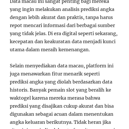
Data macau ini sangat penting bagi mereka
yang ingin melakukan analisis prediksi angka
dengan lebih akurat dan praktis, tanpa harus
repot mencari informasi dari berbagai sumber
yang tidak jelas. Di era digital seperti sekarang,
kecepatan dan keakuratan data menjadi kunci
utama dalam meraih kemenangan.
Selain menyediakan data macau, platform ini
juga menawarkan fitur menarik seperti
prediksi angka yang diolah berdasarkan data
historis. Banyak pemain slot yang beralih ke
waktogel karena mereka merasa bahwa
prediksi yang disajikan cukup akurat dan bisa
digunakan sebagai acuan dalam menentukan
angka keluaran berikutnya. Tidak heran jika