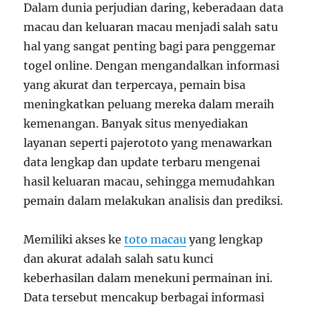
Dalam dunia perjudian daring, keberadaan data
macau dan keluaran macau menjadi salah satu
hal yang sangat penting bagi para penggemar
togel online. Dengan mengandalkan informasi
yang akurat dan terpercaya, pemain bisa
meningkatkan peluang mereka dalam meraih
kemenangan. Banyak situs menyediakan
layanan seperti pajerototo yang menawarkan
data lengkap dan update terbaru mengenai
hasil keluaran macau, sehingga memudahkan
pemain dalam melakukan analisis dan prediksi.
Memiliki akses ke
toto macau
yang lengkap
dan akurat adalah salah satu kunci
keberhasilan dalam menekuni permainan ini.
Data tersebut mencakup berbagai informasi