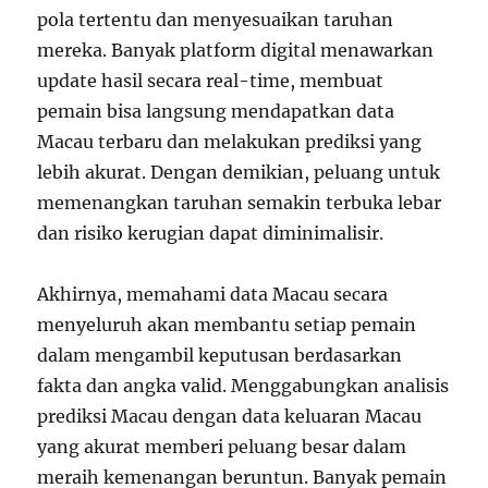
pola tertentu dan menyesuaikan taruhan
mereka. Banyak platform digital menawarkan
update hasil secara real-time, membuat
pemain bisa langsung mendapatkan data
Macau terbaru dan melakukan prediksi yang
lebih akurat. Dengan demikian, peluang untuk
memenangkan taruhan semakin terbuka lebar
dan risiko kerugian dapat diminimalisir.
Akhirnya, memahami data Macau secara
menyeluruh akan membantu setiap pemain
dalam mengambil keputusan berdasarkan
fakta dan angka valid. Menggabungkan analisis
prediksi Macau dengan data keluaran Macau
yang akurat memberi peluang besar dalam
meraih kemenangan beruntun. Banyak pemain