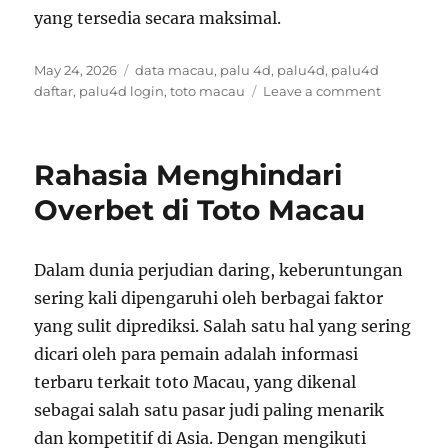
yang tersedia secara maksimal.
Posted
Tags
May 24, 2026
data macau
,
palu 4d
,
palu4d
,
palu4d
on
on
daftar
,
palu4d login
,
toto macau
Leave a comment
Raih
Sensasi
Menang
Rahasia Menghindari
Besar
di
Overbet di Toto Macau
Toto
Macau
dengan
Dalam dunia perjudian daring, keberuntungan
Prediksi
sering kali dipengaruhi oleh berbagai faktor
Data
Macau
yang sulit diprediksi. Salah satu hal yang sering
Super
dicari oleh para pemain adalah informasi
terbaru terkait toto Macau, yang dikenal
sebagai salah satu pasar judi paling menarik
dan kompetitif di Asia. Dengan mengikuti