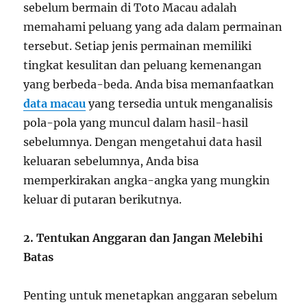
sebelum bermain di Toto Macau adalah
memahami peluang yang ada dalam permainan
tersebut. Setiap jenis permainan memiliki
tingkat kesulitan dan peluang kemenangan
yang berbeda-beda. Anda bisa memanfaatkan
data macau
yang tersedia untuk menganalisis
pola-pola yang muncul dalam hasil-hasil
sebelumnya. Dengan mengetahui data hasil
keluaran sebelumnya, Anda bisa
memperkirakan angka-angka yang mungkin
keluar di putaran berikutnya.
2. Tentukan Anggaran dan Jangan Melebihi
Batas
Penting untuk menetapkan anggaran sebelum