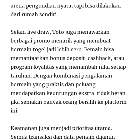
arena pengundian nyata, tapi bisa dilakukan
dari rumah sendiri.
Selain live draw, Toto juga menawarkan
berbagai promo menarik yang membuat
bermain togel jadi lebih seru. Pemain bisa
memanfaatkan bonus deposit, cashback, atau
program loyalitas yang menambah nilai setiap
taruhan. Dengan kombinasi pengalaman
bermain yang praktis dan peluang
mendapatkan keuntungan ekstra, tidak heran
jika semakin banyak orang beralih ke platform
ini.
Keamanan juga menjadi prioritas utama.
Semua transaksi dan data pemain dijamin