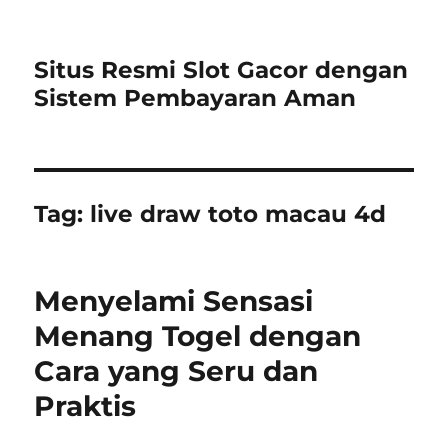
Situs Resmi Slot Gacor dengan
Sistem Pembayaran Aman
Tag:
live draw toto macau 4d
Menyelami Sensasi
Menang Togel dengan
Cara yang Seru dan
Praktis