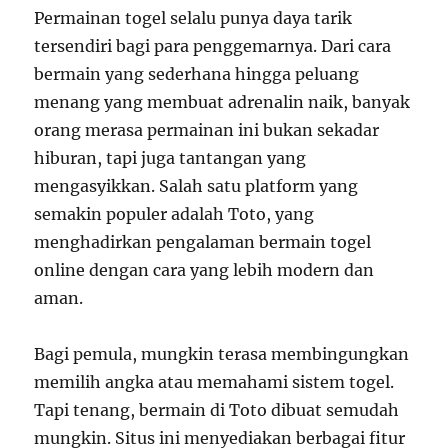
Permainan togel selalu punya daya tarik
tersendiri bagi para penggemarnya. Dari cara
bermain yang sederhana hingga peluang
menang yang membuat adrenalin naik, banyak
orang merasa permainan ini bukan sekadar
hiburan, tapi juga tantangan yang
mengasyikkan. Salah satu platform yang
semakin populer adalah Toto, yang
menghadirkan pengalaman bermain togel
online dengan cara yang lebih modern dan
aman.
Bagi pemula, mungkin terasa membingungkan
memilih angka atau memahami sistem togel.
Tapi tenang, bermain di Toto dibuat semudah
mungkin. Situs ini menyediakan berbagai fitur