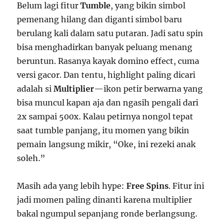
Belum lagi fitur
Tumble
, yang bikin simbol
pemenang hilang dan diganti simbol baru
berulang kali dalam satu putaran. Jadi satu spin
bisa menghadirkan banyak peluang menang
beruntun. Rasanya kayak domino effect, cuma
versi gacor. Dan tentu, highlight paling dicari
adalah si
Multiplier
—ikon petir berwarna yang
bisa muncul kapan aja dan ngasih pengali dari
2x sampai 500x. Kalau petirnya nongol tepat
saat tumble panjang, itu momen yang bikin
pemain langsung mikir, “Oke, ini rezeki anak
soleh.”
Masih ada yang lebih hype:
Free Spins
. Fitur ini
jadi momen paling dinanti karena multiplier
bakal ngumpul sepanjang ronde berlangsung.