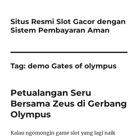
Situs Resmi Slot Gacor dengan
Sistem Pembayaran Aman
Tag:
demo Gates of olympus
Petualangan Seru
Bersama Zeus di Gerbang
Olympus
Kalau ngomongin game slot yang lagi naik