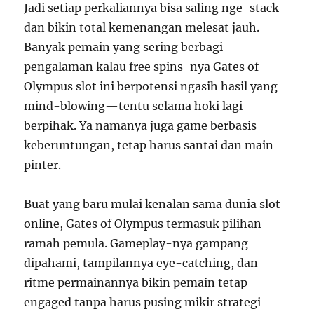
Jadi setiap perkaliannya bisa saling nge-stack
dan bikin total kemenangan melesat jauh.
Banyak pemain yang sering berbagi
pengalaman kalau free spins-nya Gates of
Olympus slot ini berpotensi ngasih hasil yang
mind-blowing—tentu selama hoki lagi
berpihak. Ya namanya juga game berbasis
keberuntungan, tetap harus santai dan main
pinter.
Buat yang baru mulai kenalan sama dunia slot
online, Gates of Olympus termasuk pilihan
ramah pemula. Gameplay-nya gampang
dipahami, tampilannya eye-catching, dan
ritme permainannya bikin pemain tetap
engaged tanpa harus pusing mikir strategi