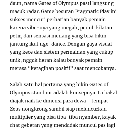
daun, nama Gates of Olympus pasti langsung
masuk radar. Game besutan Pragmatic Play ini
sukses mencuri perhatian banyak pemain
karena vibe-nya yang megah, penuh kilatan
petir, dan sensasi menang yang bisa bikin
jantung ikut nge-dance. Dengan gaya visual
yang kece dan sistem permainan yang cukup
unik, nggak heran kalau banyak pemain
merasa “ketagihan positif” saat mencobanya.
Salah satu hal pertama yang bikin Gates of
Olympus standout adalah konsepnya. Lo bakal
diajak naik ke dimensi para dewa—tempat
Zeus nongkrong sambil siap meluncurkan
multiplier yang bisa tiba-tiba nyamber, kayak
chat gebetan yang mendadak muncul pas lagi