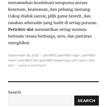
menawarkan kombinasi sempurna antara
keseruan, keamanan, dan peluang menang.
Cukup duduk santai, pilih game favorit, dan
rasakan adrenalin yang hadir di setiap putaran.
Petir800 slot
memastikan setiap momen
bermain terasa berharga, seru, dan pastinya
menghibur.
Posted
Tags
September 26, 2025
petir800
,
petir800 login
,
petir800
on
resmi
,
petir800 slot
,
petir800 terpercaya
,
slot resmi
,
toto
on
slot
Leave a comment
Rasakan
Sensasi
Hiburan
Digital
yang
Search
Bikin
Ketagihan
SEARCH