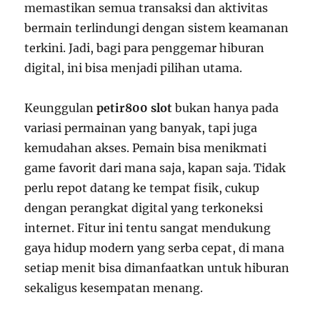
memastikan semua transaksi dan aktivitas
bermain terlindungi dengan sistem keamanan
terkini. Jadi, bagi para penggemar hiburan
digital, ini bisa menjadi pilihan utama.
Keunggulan
petir800 slot
bukan hanya pada
variasi permainan yang banyak, tapi juga
kemudahan akses. Pemain bisa menikmati
game favorit dari mana saja, kapan saja. Tidak
perlu repot datang ke tempat fisik, cukup
dengan perangkat digital yang terkoneksi
internet. Fitur ini tentu sangat mendukung
gaya hidup modern yang serba cepat, di mana
setiap menit bisa dimanfaatkan untuk hiburan
sekaligus kesempatan menang.