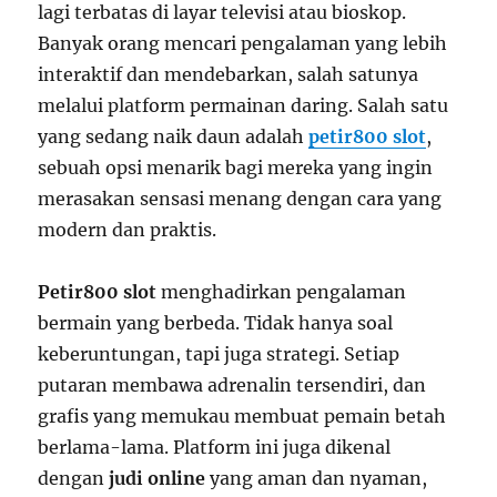
lagi terbatas di layar televisi atau bioskop.
Banyak orang mencari pengalaman yang lebih
interaktif dan mendebarkan, salah satunya
melalui platform permainan daring. Salah satu
yang sedang naik daun adalah
petir800 slot
,
sebuah opsi menarik bagi mereka yang ingin
merasakan sensasi menang dengan cara yang
modern dan praktis.
Petir800 slot
menghadirkan pengalaman
bermain yang berbeda. Tidak hanya soal
keberuntungan, tapi juga strategi. Setiap
putaran membawa adrenalin tersendiri, dan
grafis yang memukau membuat pemain betah
berlama-lama. Platform ini juga dikenal
dengan
judi online
yang aman dan nyaman,