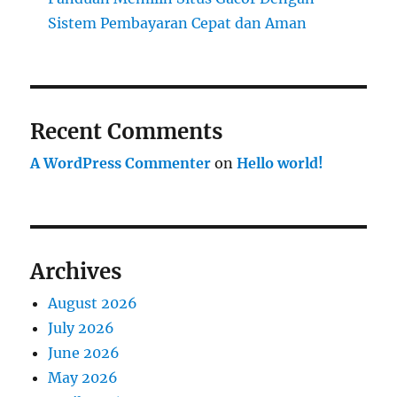
Sistem Pembayaran Cepat dan Aman
Recent Comments
A WordPress Commenter
on
Hello world!
Archives
August 2026
July 2026
June 2026
May 2026