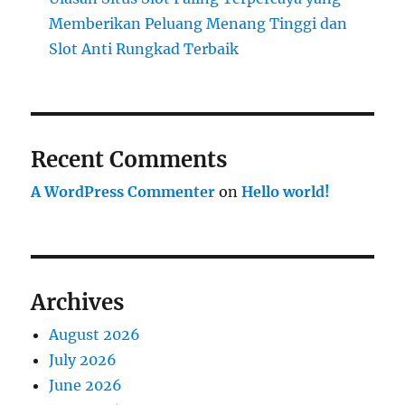
Memberikan Peluang Menang Tinggi dan
Slot Anti Rungkad Terbaik
Recent Comments
A WordPress Commenter
on
Hello world!
Archives
August 2026
July 2026
June 2026