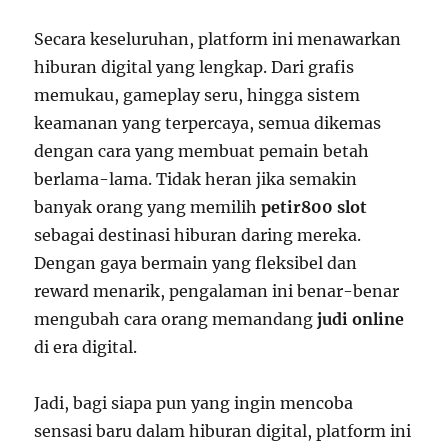
Secara keseluruhan, platform ini menawarkan
hiburan digital yang lengkap. Dari grafis
memukau, gameplay seru, hingga sistem
keamanan yang terpercaya, semua dikemas
dengan cara yang membuat pemain betah
berlama-lama. Tidak heran jika semakin
banyak orang yang memilih
petir800 slot
sebagai destinasi hiburan daring mereka.
Dengan gaya bermain yang fleksibel dan
reward menarik, pengalaman ini benar-benar
mengubah cara orang memandang
judi online
di era digital.
Jadi, bagi siapa pun yang ingin mencoba
sensasi baru dalam hiburan digital, platform ini