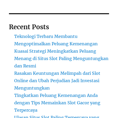
Recent Posts
Teknologi Terbaru Membantu
Mengoptimalkan Peluang Kemenangan
Kuasai Strategi Meningkatkan Peluang
Menang di Situs Slot Paling Menguntungkan
dan Resmi
Rasakan Keuntungan Melimpah dari Slot
Online dan Ubah Perjudian Jadi Investasi
Menguntungkan
Tingkatkan Peluang Kemenangan Anda
dengan Tips Memainkan Slot Gacor yang
Terpercaya
Ulasan Situs Slot Paling Terpercaya yang