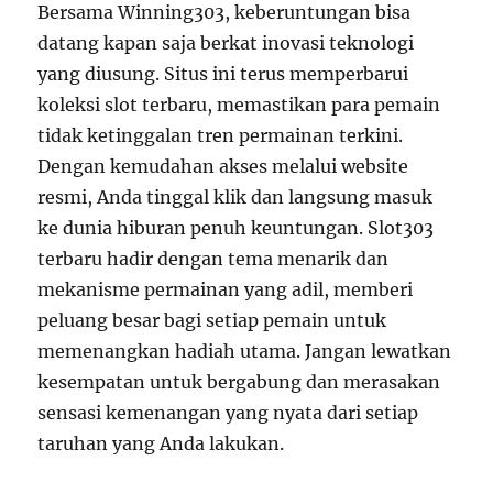
Bersama Winning303, keberuntungan bisa
datang kapan saja berkat inovasi teknologi
yang diusung. Situs ini terus memperbarui
koleksi slot terbaru, memastikan para pemain
tidak ketinggalan tren permainan terkini.
Dengan kemudahan akses melalui website
resmi, Anda tinggal klik dan langsung masuk
ke dunia hiburan penuh keuntungan. Slot303
terbaru hadir dengan tema menarik dan
mekanisme permainan yang adil, memberi
peluang besar bagi setiap pemain untuk
memenangkan hadiah utama. Jangan lewatkan
kesempatan untuk bergabung dan merasakan
sensasi kemenangan yang nyata dari setiap
taruhan yang Anda lakukan.