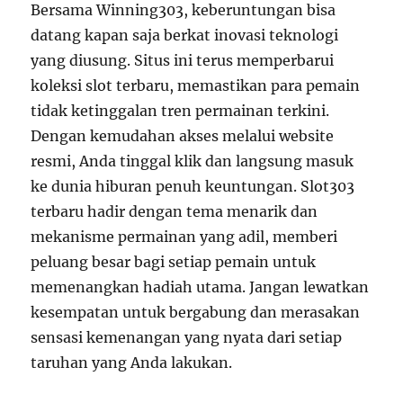
Bersama Winning303, keberuntungan bisa
datang kapan saja berkat inovasi teknologi
yang diusung. Situs ini terus memperbarui
koleksi slot terbaru, memastikan para pemain
tidak ketinggalan tren permainan terkini.
Dengan kemudahan akses melalui website
resmi, Anda tinggal klik dan langsung masuk
ke dunia hiburan penuh keuntungan. Slot303
terbaru hadir dengan tema menarik dan
mekanisme permainan yang adil, memberi
peluang besar bagi setiap pemain untuk
memenangkan hadiah utama. Jangan lewatkan
kesempatan untuk bergabung dan merasakan
sensasi kemenangan yang nyata dari setiap
taruhan yang Anda lakukan.