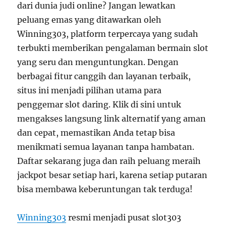
dari dunia judi online? Jangan lewatkan
peluang emas yang ditawarkan oleh
Winning303, platform terpercaya yang sudah
terbukti memberikan pengalaman bermain slot
yang seru dan menguntungkan. Dengan
berbagai fitur canggih dan layanan terbaik,
situs ini menjadi pilihan utama para
penggemar slot daring. Klik di sini untuk
mengakses langsung link alternatif yang aman
dan cepat, memastikan Anda tetap bisa
menikmati semua layanan tanpa hambatan.
Daftar sekarang juga dan raih peluang meraih
jackpot besar setiap hari, karena setiap putaran
bisa membawa keberuntungan tak terduga!
Winning303
resmi menjadi pusat slot303