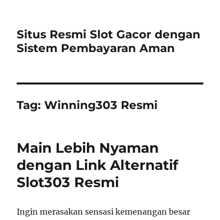
Situs Resmi Slot Gacor dengan
Sistem Pembayaran Aman
Tag:
Winning303 Resmi
Main Lebih Nyaman
dengan Link Alternatif
Slot303 Resmi
Ingin merasakan sensasi kemenangan besar