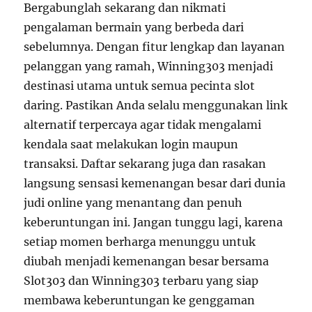
Bergabunglah sekarang dan nikmati
pengalaman bermain yang berbeda dari
sebelumnya. Dengan fitur lengkap dan layanan
pelanggan yang ramah, Winning303 menjadi
destinasi utama untuk semua pecinta slot
daring. Pastikan Anda selalu menggunakan link
alternatif terpercaya agar tidak mengalami
kendala saat melakukan login maupun
transaksi. Daftar sekarang juga dan rasakan
langsung sensasi kemenangan besar dari dunia
judi online yang menantang dan penuh
keberuntungan ini. Jangan tunggu lagi, karena
setiap momen berharga menunggu untuk
diubah menjadi kemenangan besar bersama
Slot303 dan Winning303 terbaru yang siap
membawa keberuntungan ke genggaman