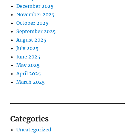
December 2025
November 2025
October 2025
September 2025
August 2025
July 2025
June 2025
May 2025
April 2025
March 2025
Categories
Uncategorized