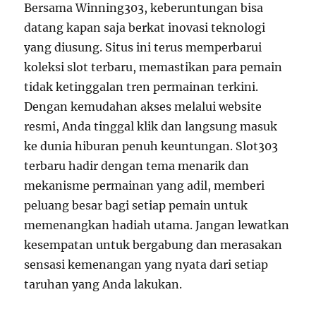
Bersama Winning303, keberuntungan bisa
datang kapan saja berkat inovasi teknologi
yang diusung. Situs ini terus memperbarui
koleksi slot terbaru, memastikan para pemain
tidak ketinggalan tren permainan terkini.
Dengan kemudahan akses melalui website
resmi, Anda tinggal klik dan langsung masuk
ke dunia hiburan penuh keuntungan. Slot303
terbaru hadir dengan tema menarik dan
mekanisme permainan yang adil, memberi
peluang besar bagi setiap pemain untuk
memenangkan hadiah utama. Jangan lewatkan
kesempatan untuk bergabung dan merasakan
sensasi kemenangan yang nyata dari setiap
taruhan yang Anda lakukan.