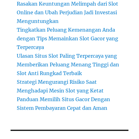
Rasakan Keuntungan Melimpah dari Slot
Online dan Ubah Perjudian Jadi Investasi
Menguntungkan
Tingkatkan Peluang Kemenangan Anda
dengan Tips Memainkan Slot Gacor yang
Terpercaya
Ulasan Situs Slot Paling Terpercaya yang
Memberikan Peluang Menang Tinggi dan
Slot Anti Rungkad Terbaik
Strategi Mengurangi Risiko Saat
Menghadapi Mesin Slot yang Ketat
Panduan Memilih Situs Gacor Dengan
Sistem Pembayaran Cepat dan Aman