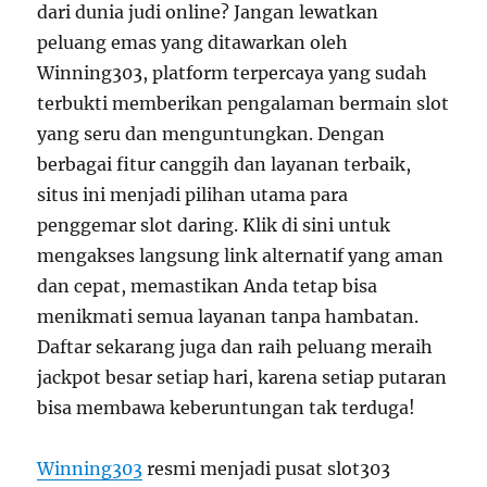
dari dunia judi online? Jangan lewatkan
peluang emas yang ditawarkan oleh
Winning303, platform terpercaya yang sudah
terbukti memberikan pengalaman bermain slot
yang seru dan menguntungkan. Dengan
berbagai fitur canggih dan layanan terbaik,
situs ini menjadi pilihan utama para
penggemar slot daring. Klik di sini untuk
mengakses langsung link alternatif yang aman
dan cepat, memastikan Anda tetap bisa
menikmati semua layanan tanpa hambatan.
Daftar sekarang juga dan raih peluang meraih
jackpot besar setiap hari, karena setiap putaran
bisa membawa keberuntungan tak terduga!
Winning303
resmi menjadi pusat slot303