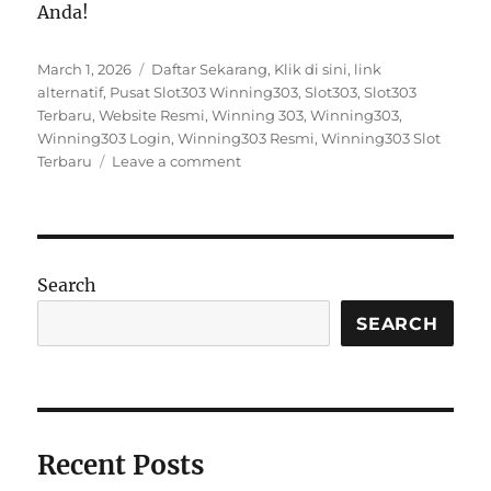
Anda!
Posted
Tags
March 1, 2026
Daftar Sekarang
,
Klik di sini
,
link
on
alternatif
,
Pusat Slot303 Winning303
,
Slot303
,
Slot303
Terbaru
,
Website Resmi
,
Winning 303
,
Winning303
,
Winning303 Login
,
Winning303 Resmi
,
Winning303 Slot
on
Terbaru
Leave a comment
Main
Lebih
Nyaman
dengan
Link
Search
Alternatif
Slot303
SEARCH
Resmi
Recent Posts