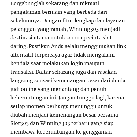
Bergabunglah sekarang dan nikmati
pengalaman bermain yang berbeda dari
sebelumnya. Dengan fitur lengkap dan layanan
pelanggan yang ramah, Winning303 menjadi
destinasi utama untuk semua pecinta slot
daring. Pastikan Anda selalu menggunakan link
alternatif terpercaya agar tidak mengalami
kendala saat melakukan login maupun
transaksi. Daftar sekarang juga dan rasakan
langsung sensasi kemenangan besar dari dunia
judi online yang menantang dan penuh
keberuntungan ini. Jangan tunggu lagi, karena
setiap momen berharga menunggu untuk
diubah menjadi kemenangan besar bersama
Slot303 dan Winning303 terbaru yang siap
membawa keberuntungan ke genggaman