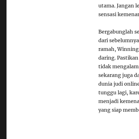
utama. Jangan 
sensasi kemenan
Bergabunglah s
dari sebelumnya
ramah, Winning3
daring. Pastikan
tidak mengalami
sekarang juga d
dunia judi onli
tunggu lagi, k
menjadi kemena
yang siap memb