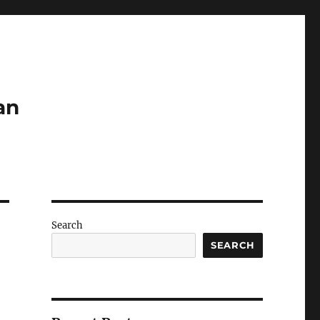
an
Search
SEARCH