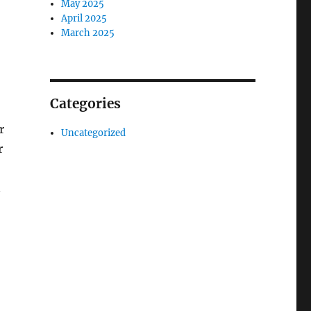
May 2025
April 2025
March 2025
Categories
r
Uncategorized
r
n