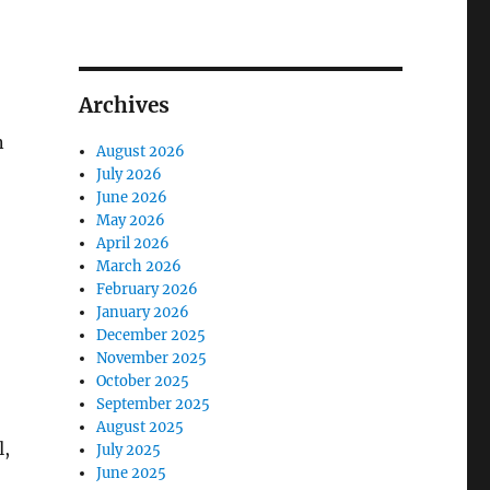
Archives
n
August 2026
July 2026
June 2026
May 2026
April 2026
March 2026
February 2026
January 2026
December 2025
November 2025
October 2025
September 2025
August 2025
l,
July 2025
June 2025